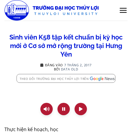
Bỏ
qua
nội
dung
Sinh viên K58 tập kết chuẩn bị kỳ học
mới ở Cơ sở mở rộng trường tại Hưng
Yên
ĐĂNG VÀO
7 THÁNG 2, 2017
BỞI
DATA OLD
THEO DÕI TRƯỜNG ĐẠI HỌC THỦY LỢI TRÊN
Thực hiện kế hoạch, học