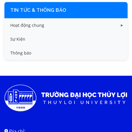
TIN TỨC & THÔNG BÁO
Hoạt động chung
Tin công tác sinh viên
Sự Kiện
Tin đào tạo
Thông báo
Tin KHCN và HTQT
Tin tức chung
Địa chỉ: