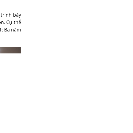
trình bày
ên. Cụ thể
+1: Ba năm