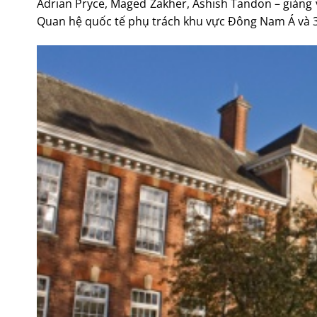
Adrian Pryce, Maged Zakher, Ashish Tandon – giảng
Quan hệ quốc tế phụ trách khu vực Đông Nam Á và 