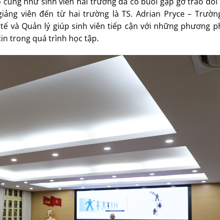
 cũng như sinh viên hai trường đã có buổi gặp gỡ trao đổi
giảng viên đến từ hai trường là TS. Adrian Pryce – Trườn
ế và Quản lý giúp sinh viên tiếp cận với những phương p
in trong quá trình học tập.