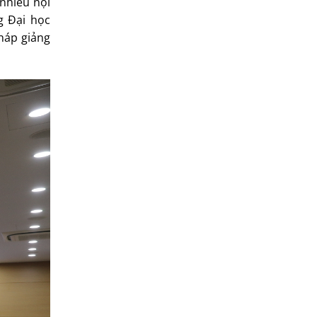
 nhiều nội
g Đại học
háp giảng