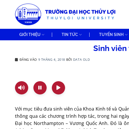
Bỏ
qua
nội
dung
GIỚI THIỆU
TIN TỨC
TUYỂN SINH
Sinh viên
ĐĂNG VÀO
9 THÁNG 4, 2018
BỞI
DATA OLD
Với mục tiêu đưa sinh viên của Khoa Kinh tế và Quản
thông qua các chương trình hợp tác, trong hai ngày 
Đại học Northampton – Vương Quốc Anh. Đó là ông