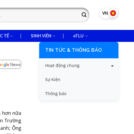
VN
EN
C TẾ
SINH VIÊN
eTLU
TIN TỨC & THÔNG BÁO
Hoạt động chung
Tin công tác sinh viên
Sự Kiện
Tin đào tạo
Thông báo
Tin KHCN và HTQT
xa hơn nữa
Tin tức chung
iện Trường
oanh; Ông