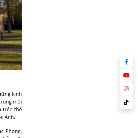
hững kinh
trong môi
 trên thế
ốc Anh.
ác Phòng,