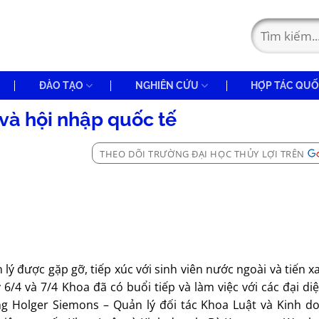
ĐÀO TẠO
NGHIÊN CỨU
HỢP TÁC QUỐ
 và hội nhập quốc tế
THEO DÕI TRƯỜNG ĐẠI HỌC THỦY LỢI TRÊN
 lý được gặp gỡ, tiếp xúc với sinh viên nước ngoài và tiến 
6/4 và 7/4 Khoa đã có buổi tiếp và làm việc với các đại d
 Holger Siemons – Quản lý đối tác Khoa Luật và Kinh d