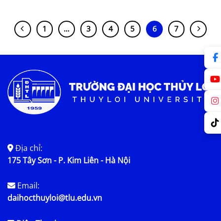
1
…
3
4
5
6
7
Địa chỉ:
175 Tây Sơn - P. Kim Liên - Hà Nội
Email:
daihocthuyloi@tlu.edu.vn