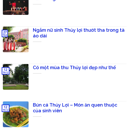
Ngắm nữ sinh Thủy lợi thướt tha trong tà
27
áo dài
Th3
Có một mùa thu Thủy lợi đẹp như thế
12
Th12
Bún cá Thủy Lợi – Món ăn quen thuộc
12
của sinh viên
Th12