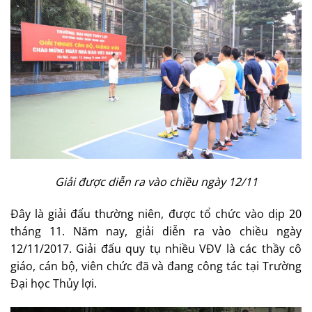
Giải được diễn ra vào chiều ngày 12/11
Đây là giải đấu thường niên, được tổ chức vào dịp 20
tháng 11. Năm nay, giải diễn ra vào chiều ngày
12/11/2017. Giải đấu quy tụ nhiều VĐV là các thầy cô
giáo, cán bộ, viên chức đã và đang công tác tại Trường
Đại học Thủy lợi.