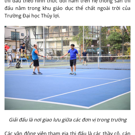
thi đấu theo hình thức đôi nam trên hệ thống sân thi
đấu nằm trong khu giáo dục thể chất ngoài trời của
Trường Đại học Thủy lợi.
Giải đấu là nơi giao lưu giữa các đơn vị trong trường
Các vận động viên tham gia thi đấu là các thầy cô, cán