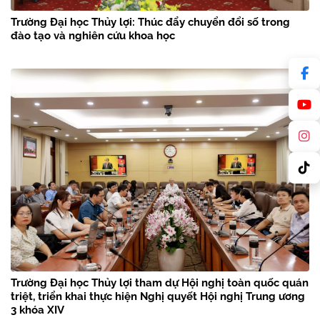
Trường Đại học Thủy lợi: Thúc đẩy chuyển đổi số trong
đào tạo và nghiên cứu khoa học
Trường Đại học Thủy lợi tham dự Hội nghị toàn quốc quán
triệt, triển khai thực hiện Nghị quyết Hội nghị Trung ương
3 khóa XIV