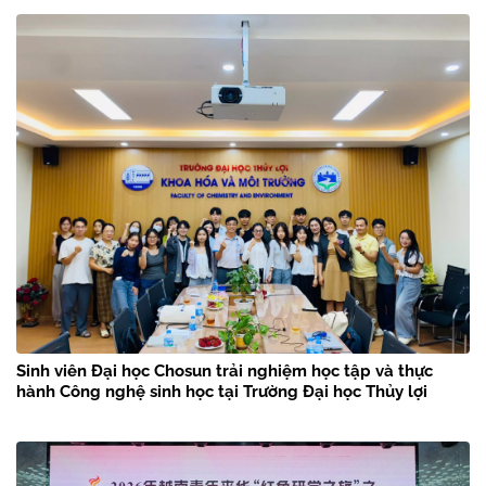
Sinh viên Đại học Chosun trải nghiệm học tập và thực
hành Công nghệ sinh học tại Trường Đại học Thủy lợi