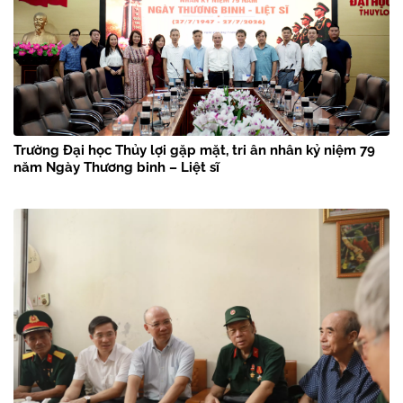
Trường Đại học Thủy lợi gặp mặt, tri ân nhân kỷ niệm 79
năm Ngày Thương binh – Liệt sĩ