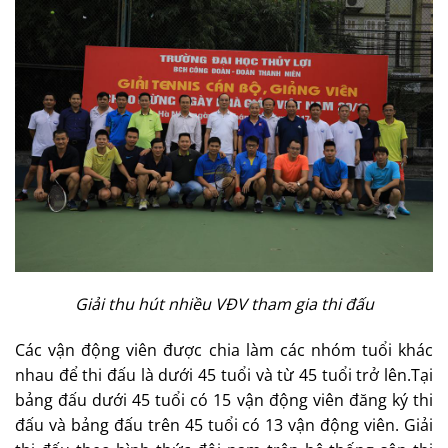
Giải thu hút nhiều VĐV tham gia thi đấu
Các vận động viên được chia làm các nhóm tuổi khác
nhau để thi đấu là dưới 45 tuổi và từ 45 tuổi trở lên.Tại
bảng đấu dưới 45 tuổi có 15 vận động viên đăng ký thi
đấu và bảng đấu trên 45 tuổi có 13 vận động viên. Giải