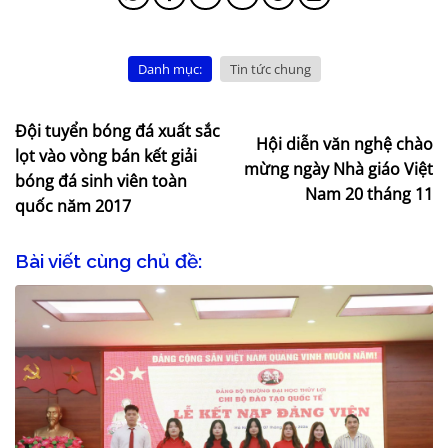
Danh mục:
Tin tức chung
Đội tuyển bóng đá xuất sắc
Hội diễn văn nghệ chào
lọt vào vòng bán kết giải
mừng ngày Nhà giáo Việt
bóng đá sinh viên toàn
Nam 20 tháng 11
quốc năm 2017
Bài viết cùng chủ đề: