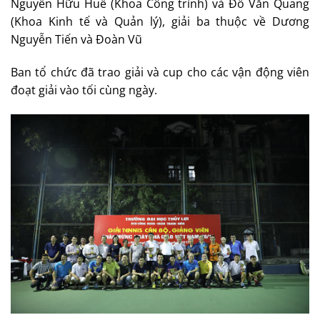
Nguyễn Hữu Huế (Khoa Công trình) và Đỗ Văn Quang
(Khoa Kinh tế và Quản lý), giải ba thuộc về Dương
Nguyễn Tiến và Đoàn Vũ
Ban tổ chức đã trao giải và cup cho các vận động viên
đoạt giải vào tối cùng ngày.