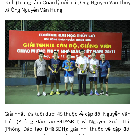
Bình (Trung tâm Quản lý nội trú), Ông Nguyễn Văn Thủy
và Ông Nguyễn Văn Hùng.
Giải nhất lứa tuổi dưới 45 thuộc về cặp đôi Nguyễn Văn
Thìn (Phòng Đào tạo ĐH&SĐH) và Nguyễn Xuân Hải
(Phòng Đào tạo ĐH&SĐH); giải nhì thuộc về cặp đôi