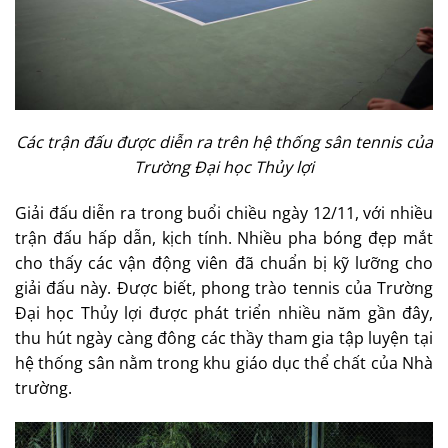
Các trận đấu được diễn ra trên hệ thống sân tennis của
Trường Đại học Thủy lợi
Giải đấu diễn ra trong buổi chiều ngày 12/11, với nhiều
trận đấu hấp dẫn, kịch tính. Nhiều pha bóng đẹp mắt
cho thấy các vận động viên đã chuẩn bị kỹ lưỡng cho
giải đấu này. Được biết, phong trào tennis của Trường
Đại học Thủy lợi được phát triển nhiều năm gần đây,
thu hút ngày càng đông các thầy tham gia tập luyện tại
hệ thống sân nằm trong khu giáo dục thể chất của Nhà
trường.