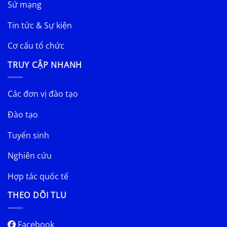
Sứ mạng
Tin tức & Sự kiện
Cơ cấu tổ chức
TRUY CẬP NHANH
Các đơn vị đào tạo
Đào tạo
Tuyển sinh
Nghiên cứu
Hợp tác quốc tế
THEO DÕI TLU
Facebook