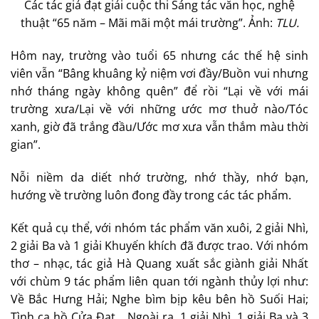
Các tác giả đạt giải cuộc thi Sáng tác văn học, nghệ
thuật “65 năm – Mãi mãi một mái trường”. Ảnh:
TLU.
Hôm nay, trường vào tuổi 65 nhưng các thế hệ sinh
viên vẫn “Bâng khuâng kỷ niệm vơi đầy/Buồn vui nhưng
nhớ tháng ngày không quên” để rồi “Lại về với mái
trường xưa/Lại về với những ước mơ thuở nào/Tóc
xanh, giờ đã trắng đầu/Ước mơ xưa vẫn thắm màu thời
gian”.
Nỗi niềm da diết nhớ trường, nhớ thầy, nhớ bạn,
hướng về trường luôn đong đầy trong các tác phẩm.
Kết quả cụ thể, với nhóm tác phẩm văn xuôi, 2 giải Nhì,
2 giải Ba và 1 giải Khuyến khích đã được trao. Với nhóm
thơ – nhạc, tác giả Hà Quang xuất sắc giành giải Nhất
với chùm 9 tác phẩm liên quan tới ngành thủy lợi như:
Về Bắc Hưng Hải; Nghe bìm bịp kêu bên hồ Suối Hai;
Tình ca hồ Cửa Đạt… Ngoài ra, 1 giải Nhì, 1 giải Ba và 3