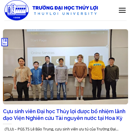
Bỏ
qua
nội
dung
18
Th1
Cựu sinh viên Đại học Thủy lợi được bổ nhiệm lãnh
đạo Viện Nghiên cứu Tài nguyên nước tại Hoa Kỳ
(TLU) – PGS.TS Lê Bảo Trung, cựu sinh viên ưu tú của Trường Đại...