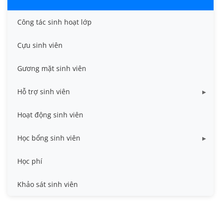
Công tác sinh hoạt lớp
Cựu sinh viên
Gương mặt sinh viên
Hỗ trợ sinh viên
Miễn giảm học phí
Hoạt động sinh viên
Nhà ở
Học bổng sinh viên
Quy trình - Biểu mẫu
HB khuyến khích học tập
Học phí
Sổ tay sinh viên
HB Lê Văn Kiểm và gia đình
Khảo sát sinh viên
Trợ cấp xã hội
Việc làm