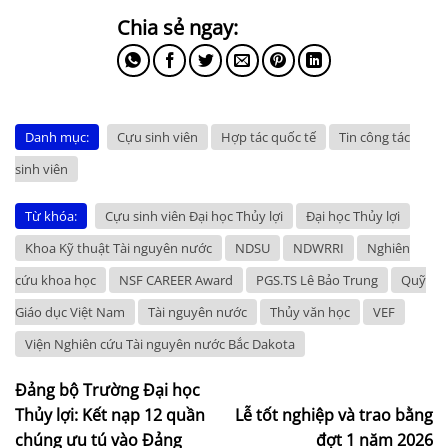
Danh mục:
Cựu sinh viên
Hợp tác quốc tế
Tin công tác
sinh viên
Từ khóa:
Cựu sinh viên Đại học Thủy lợi
Đại học Thủy lợi
Khoa Kỹ thuật Tài nguyên nước
NDSU
NDWRRI
Nghiên
cứu khoa học
NSF CAREER Award
PGS.TS Lê Bảo Trung
Quỹ
Giáo dục Việt Nam
Tài nguyên nước
Thủy văn học
VEF
Viện Nghiên cứu Tài nguyên nước Bắc Dakota
Đảng bộ Trường Đại học
Thủy lợi: Kết nạp 12 quần
Lễ tốt nghiệp và trao bằng
chúng ưu tú vào Đảng
đợt 1 năm 2026