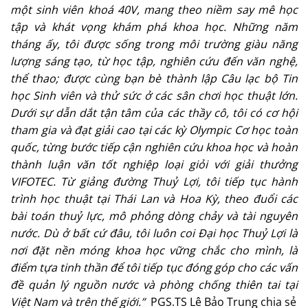
một sinh viên khoá 40V, mang theo niềm say mê học
tập và khát vọng khám phá khoa học. Những năm
tháng ấy, tôi được sống trong môi trường giàu năng
lượng sáng tạo, từ học tập, nghiên cứu đến văn nghệ,
thể thao; được cùng bạn bè thành lập Câu lạc bộ Tin
học Sinh viên và thử sức ở các sân chơi học thuật lớn.
Dưới sự dẫn dắt tận tâm của các thầy cô, tôi có cơ hội
tham gia và đạt giải cao tại các kỳ Olympic Cơ học toàn
quốc, từng bước tiếp cận nghiên cứu khoa học và hoàn
thành luận văn tốt nghiệp loại giỏi với giải thưởng
VIFOTEC. Từ giảng đường Thuỷ Lợi, tôi tiếp tục hành
trình học thuật tại Thái Lan và Hoa Kỳ, theo đuổi các
bài toán thuỷ lực, mô phỏng dòng chảy và tài nguyên
nước. Dù ở bất cứ đâu, tôi luôn coi Đại học Thuỷ Lợi là
nơi đặt nền móng khoa học vững chắc cho mình, là
điểm tựa tinh thần để tôi tiếp tục đóng góp cho các vấn
đề quản lý nguồn nước và phòng chống thiên tai tại
Việt Nam và trên thế giới.”
PGS.TS Lê Bảo Trung chia sẻ