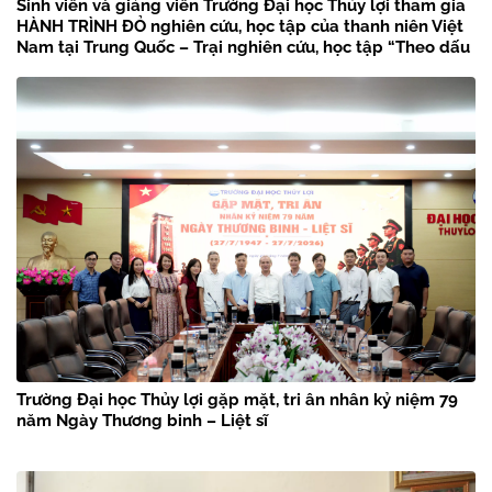
Sinh viên và giảng viên Trường Đại học Thủy lợi tham gia
HÀNH TRÌNH ĐỎ nghiên cứu, học tập của thanh niên Việt
Nam tại Trung Quốc – Trại nghiên cứu, học tập “Theo dấu
chân Bác Hồ” năm 2026
Trường Đại học Thủy lợi gặp mặt, tri ân nhân kỷ niệm 79
năm Ngày Thương binh – Liệt sĩ