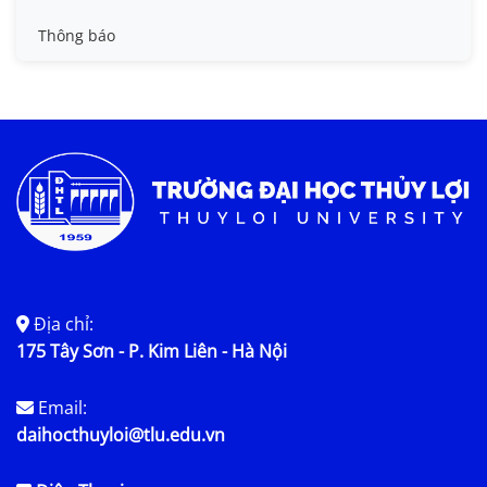
Tin đào tạo
Thông báo
Tin KHCN và HTQT
Tin tức chung
Địa chỉ:
175 Tây Sơn - P. Kim Liên - Hà Nội
Email:
daihocthuyloi@tlu.edu.vn