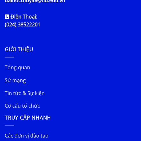
daihocthuyloi@tlu.edu.vn
Điện Thoại:
(024) 38522201
GIỚI THIỆU
Tổng quan
Sứ mạng
Tin tức & Sự kiện
Cơ cấu tổ chức
TRUY CẬP NHANH
Các đơn vị đào tạo