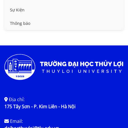
Tin công tác sinh viên
Sự Kiện
Tin đào tạo
Thông báo
Tin KHCN và HTQT
Tin tức chung
Địa chỉ:
175 Tây Sơn - P. Kim Liên - Hà Nội
Email: