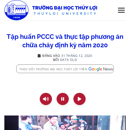
Bỏ
qua
nội
dung
Tập huấn PCCC và thực tập phương án
chữa cháy định kỳ năm 2020
ĐĂNG VÀO
31 THÁNG 12, 2020
BỞI
DATA OLD
THEO DÕI TRƯỜNG ĐẠI HỌC THỦY LỢI TRÊN