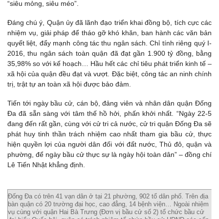
“siêu mỏng, siêu méo”.
Đáng chú ý, Quận ủy đã lãnh đạo triển khai đồng bộ, tích cực các
nhiệm vụ, giải pháp để tháo gỡ khó khăn, ban hành các văn bản
quyết liệt, đẩy mạnh công tác thu ngân sách. Chỉ tính riêng quý I-
2016, thu ngân sách toàn quận đã đạt gần 1.900 tỷ đồng, bằng
35,98% so với kế hoạch… Hầu hết các chỉ tiêu phát triển kinh tế –
xã hội của quận đều đạt và vượt. Đặc biệt, công tác an ninh chính
trị, trật tự an toàn xã hội được bảo đảm.
Tiến tới ngày bầu cử, cán bộ, đảng viên và nhân dân quận Đống
Đa đã sẵn sàng với tâm thế hồ hởi, phấn khởi nhất. “Ngày 22-5
đang đến rất gần, cùng với cử tri cả nước, cử tri quận Đống Đa sẽ
phát huy tinh thần trách nhiệm cao nhất tham gia bầu cử, thực
hiện quyền lợi của người dân đối với đất nước, Thủ đô, quận và
phường, để ngày bầu cử thực sự là ngày hội toàn dân” – đồng chí
Lê Tiến Nhật khẳng định.
Đống Đa có trên 41 vạn dân ở tại 21 phường, 902 tổ dân phố. Trên địa
bàn quận có 20 trường đại học, cao đẳng, 14 bệnh viện… Ngoài nhiệm
vụ cùng với quận Hai Bà Trưng (Đơn vị bầu cử số 2) tổ chức bầu cử