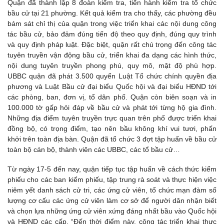
Quận đã thành lập 8 đoàn kiểm tra, tiến hành kiểm tra tổ chức
bầu cử tại 21 phường. Kết quả kiểm tra cho thấy, các phường đều
bám sát chỉ thị của quận trong việc triển khai các nội dung công
tác bầu cử, bảo đảm đúng tiến độ theo quy định, đúng quy trình
và quy định pháp luật. Đặc biệt, quận rất chú trọng đến công tác
tuyên truyền vận động bầu cử, triển khai đa dạng các hình thức,
nội dung tuyên truyền phong phú, quy mô, mật độ phù hợp.
UBBC quận đã phát 3.500 quyển Luật Tổ chức chính quyền địa
phương và Luật Bầu cử đại biểu Quốc hội và đại biểu HĐND tới
các phòng, ban, đơn vị, tổ dân phố. Quận còn biên soạn và in
100.000 tờ gấp hỏi đáp về bầu cử và phát tới từng hộ gia đình.
Những địa điểm tuyên truyền trực quan trên phố được triển khai
đồng bộ, có trọng điểm, tạo nên bầu không khí vui tươi, phấn
khởi trên toàn địa bàn. Quận đã tổ chức 3 đợt tập huấn về bầu cử
toàn bộ cán bộ, thành viên các UBBC, các tổ bầu cử…
Từ ngày 17-5 đến nay, quận tiếp tục tập huấn về cách thức kiểm
phiếu cho các ban kiểm phiếu, tập trung rà soát và thực hiện việc
niêm yết danh sách cử tri, các ứng cử viên, tổ chức mạn đàm số
lượng cơ cấu các ứng cử viên làm cơ sở để người dân nhận biết
và chọn lựa những ứng cử viên xứng đáng nhất bầu vào Quốc hội
và HĐND các cấp. “Đến thời điểm này, công tác triển khai thực