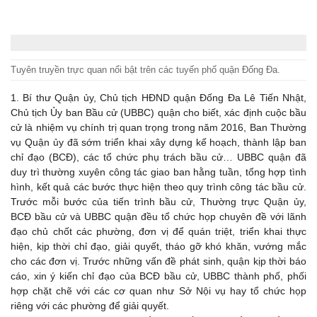
Tuyên truyền trực quan nổi bật trên các tuyến phố quận Đống Đa.
1. Bí thư Quận ủy, Chủ tịch HĐND quận Đống Đa Lê Tiến Nhật,
Chủ tịch Ủy ban Bầu cử (UBBC) quận cho biết, xác định cuộc bầu
cử là nhiệm vụ chính trị quan trọng trong năm 2016, Ban Thường
vụ Quận ủy đã sớm triển khai xây dựng kế hoạch, thành lập ban
chỉ đạo (BCĐ), các tổ chức phụ trách bầu cử… UBBC quận đã
duy trì thường xuyên công tác giao ban hằng tuần, tổng hợp tình
hình, kết quả các bước thực hiện theo quy trình công tác bầu cử.
Trước mỗi bước của tiến trình bầu cử, Thường trực Quận ủy,
BCĐ bầu cử và UBBC quận đều tổ chức họp chuyên đề với lãnh
đạo chủ chốt các phường, đơn vị để quán triệt, triển khai thực
hiện, kịp thời chỉ đạo, giải quyết, tháo gỡ khó khăn, vướng mắc
cho các đơn vị. Trước những vấn đề phát sinh, quận kịp thời báo
cáo, xin ý kiến chỉ đạo của BCĐ bầu cử, UBBC thành phố, phối
hợp chặt chẽ với các cơ quan như Sở Nội vụ hay tổ chức họp
riêng với các phường để giải quyết.