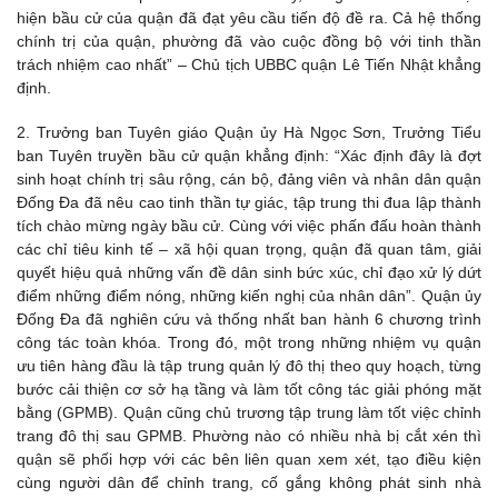
hiện bầu cử của quận đã đạt yêu cầu tiến độ đề ra. Cả hệ thống
chính trị của quận, phường đã vào cuộc đồng bộ với tinh thần
trách nhiệm cao nhất” – Chủ tịch UBBC quận Lê Tiến Nhật khẳng
định.
2. Trưởng ban Tuyên giáo Quận ủy Hà Ngọc Sơn, Trưởng Tiểu
ban Tuyên truyền bầu cử quận khẳng định: “Xác định đây là đợt
sinh hoạt chính trị sâu rộng, cán bộ, đảng viên và nhân dân quận
Đống Đa đã nêu cao tinh thần tự giác, tập trung thi đua lập thành
tích chào mừng ngày bầu cử. Cùng với việc phấn đấu hoàn thành
các chỉ tiêu kinh tế – xã hội quan trọng, quận đã quan tâm, giải
quyết hiệu quả những vấn đề dân sinh bức xúc, chỉ đạo xử lý dứt
điểm những điểm nóng, những kiến nghị của nhân dân”. Quận ủy
Đống Đa đã nghiên cứu và thống nhất ban hành 6 chương trình
công tác toàn khóa. Trong đó, một trong những nhiệm vụ quận
ưu tiên hàng đầu là tập trung quản lý đô thị theo quy hoạch, từng
bước cải thiện cơ sở hạ tầng và làm tốt công tác giải phóng mặt
bằng (GPMB). Quận cũng chủ trương tập trung làm tốt việc chỉnh
trang đô thị sau GPMB. Phường nào có nhiều nhà bị cắt xén thì
quận sẽ phối hợp với các bên liên quan xem xét, tạo điều kiện
cùng người dân để chỉnh trang, cố gắng không phát sinh nhà