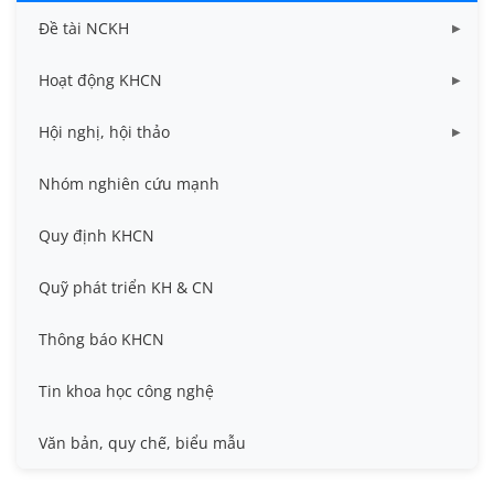
Đề tài NCKH
Dữ liệu Đề tài cấp Bộ
Hoạt động KHCN
Dữ liệu Đề tài cấp Cơ sở
Công bố khoa học
Hội nghị, hội thảo
Đề tài cấp Bộ, Thành phố
Hội nghị khoa học thường niên
Nhóm nghiên cứu mạnh
Đề tài cấp cơ sở
Hội nghị Khoa học sinh viên
Quy định KHCN
Đề tài cấp Nhà nước, Quỹ Nafosted, Nghị định thư
Hội nghị quốc tế và hội nghị khác
Quỹ phát triển KH & CN
Sở hữu trí tuệ
Thông báo KHCN
Thông tin ứng viên GS/PGS
Tin khoa học công nghệ
Tiêu chuẩn, quy chuẩn
Văn bản, quy chế, biểu mẫu