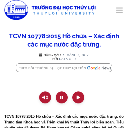
Bỏ
qua
nội
dung
TCVN 10778:2015 Hồ chứa – Xác định
các mực nước đặc trưng.
ĐĂNG VÀO
7 THÁNG 2, 2017
BỞI
DATA OLD
THEO DÕI TRƯỜNG ĐẠI HỌC THỦY LỢI TRÊN
TCVN 10778:2015 Hồ chứa – Xác định các mực nước đặc trưng, do
Trung tâm Khoa học và Triển khai kỹ thuật Thủy lợi biên soạn. Tiêu
chuẩn này đã được Bộ Khoa học và Công nghệ công bố tại Quyết