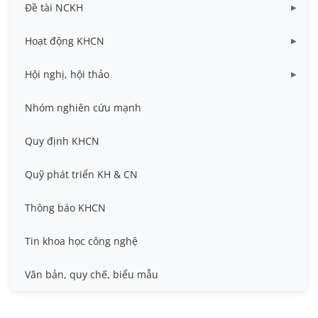
Đề tài NCKH
Dữ liệu Đề tài cấp Bộ
Hoạt động KHCN
Dữ liệu Đề tài cấp Cơ sở
Công bố khoa học
Hội nghị, hội thảo
Đề tài cấp Bộ, Thành phố
Hội nghị khoa học thường niên
Nhóm nghiên cứu mạnh
Đề tài cấp cơ sở
Hội nghị Khoa học sinh viên
Quy định KHCN
Đề tài cấp Nhà nước, Quỹ Nafosted, Nghị định thư
Hội nghị quốc tế và hội nghị khác
Quỹ phát triển KH & CN
Sở hữu trí tuệ
Thông báo KHCN
Thông tin ứng viên GS/PGS
Tin khoa học công nghệ
Tiêu chuẩn, quy chuẩn
Văn bản, quy chế, biểu mẫu