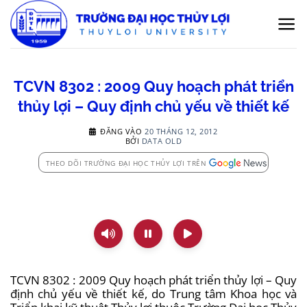
Bỏ
qua
nội
dung
TCVN 8302 : 2009 Quy hoạch phát triển
thủy lợi – Quy định chủ yếu về thiết kế
ĐĂNG VÀO
20 THÁNG 12, 2012
BỞI
DATA OLD
THEO DÕI TRƯỜNG ĐẠI HỌC THỦY LỢI TRÊN
TCVN 8302 : 2009 Quy hoạch phát triển thủy lợi – Quy
định chủ yếu về thiết kế,
do Trung tâm Khoa học và
Triển khai kỹ thuật Thủy lợi thuộc Trường Đại học Thủy