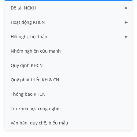
Đề tài NCKH
Dữ liệu Đề tài cấp Bộ
Hoạt động KHCN
Dữ liệu Đề tài cấp Cơ sở
Công bố khoa học
Hội nghị, hội thảo
Đề tài cấp Bộ, Thành phố
Hội nghị khoa học thường niên
Nhóm nghiên cứu mạnh
Đề tài cấp cơ sở
Hội nghị Khoa học sinh viên
Quy định KHCN
Đề tài cấp Nhà nước, Quỹ Nafosted, Nghị định thư
Hội nghị quốc tế và hội nghị khác
Quỹ phát triển KH & CN
Sở hữu trí tuệ
Thông báo KHCN
Thông tin ứng viên GS/PGS
Tin khoa học công nghệ
Tiêu chuẩn, quy chuẩn
Văn bản, quy chế, biểu mẫu