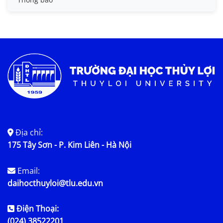
Tin KHCN và HTQT
Tin tức chung
Địa chỉ:
175 Tây Sơn - P. Kim Liên - Hà Nội
Email:
daihocthuyloi@tlu.edu.vn
Điện Thoại:
(024) 38522201