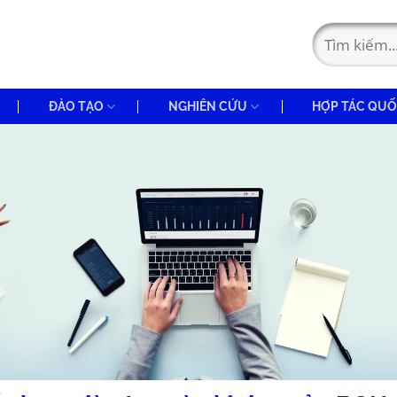
ĐÀO TẠO
NGHIÊN CỨU
HỢP TÁC QUỐ