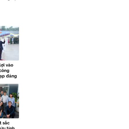
lợi vào
 công
nạp đảng
các sự
t sắc
ứu tính