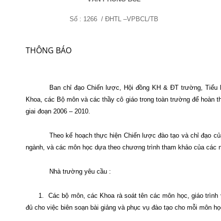
Số : 1266
/ ĐHTL –VPBCL/TB
THÔNG BÁO
Ban chỉ đạo Chiến lược, Hội đồng KH & ĐT trường, Tiểu 
Khoa, các Bộ môn và các thầy cô giáo trong toàn trường để
hoàn
th
giai đoạn 2006 – 2010.
Theo kế hoạch thực hiện Chiến lược đào tạo và chỉ đạo c
ngành, và các môn học dựa theo chương trình tham khảo của các n
Nhà trường yêu cầu :
1.
Các bộ môn, các Khoa rà soát tên các môn học, giáo trình 
đủ cho việc biên soạn bài giảng và phục vụ đào tạo cho mỗi môn h