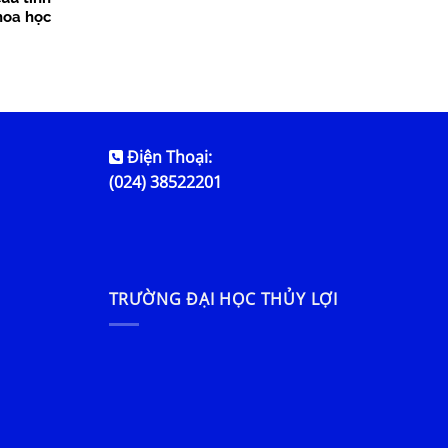
hoa học
Điện Thoại:
(024) 38522201
TRƯỜNG ĐẠI HỌC THỦY LỢI