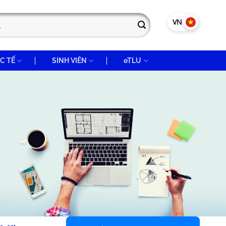
VN
EN
C TẾ
SINH VIÊN
eTLU