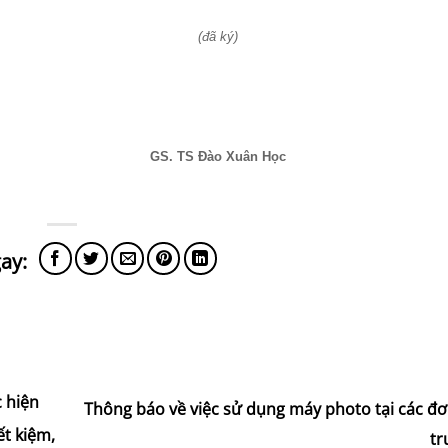
(đã ký)
GS. TS Đào Xuân Học
 hiện
Thông báo về việc sử dụng máy photo tại các đơ
t kiệm,
t