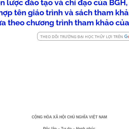
n lược đào tạo và chỉ đạo của BGH,
hợp tên giáo trình và sách tham kh
ựa theo chương trình tham khảo của
THEO DÕI TRƯỜNG ĐẠI HỌC THỦY LỢI TRÊN
CỘNG HÒA XÃ HỘI CHỦ NGHĨA VIỆT
NAM
Độc lập – Tự do – Hạnh phúc