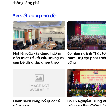
chống lãng phí
Bài viết cùng chủ đề:
Nghiên cứu xây dựng hướng
80 năm ngành Thủy lợi
dẫn thiết kế kết cấu khung và
Nam: Trụ cột phát triể
sàn bê tông lắp ghép theo
vững
tiêu chuẩn EN 1992-1-1
Danh sách công bố quốc tế
GS.TS Nguyễn Trung Vi
năm 2024
trúng cử Ban Chấp hà