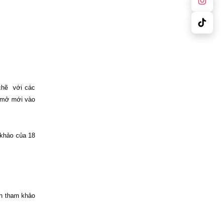
 chẽ
với các
h mở mới vào
 khảo của 18
ch tham khảo