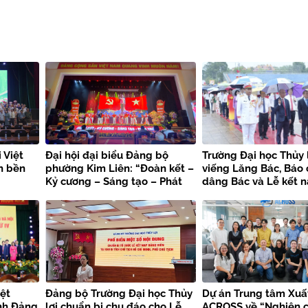
 Việt
Đại hội đại biểu Đảng bộ
Trường Đại học Thủy 
n bền
phường Kim Liên: “Đoàn kết –
viếng Lăng Bác, Báo
Kỷ cương – Sáng tạo – Phát
dâng Bác và Lễ kết 
triển”
viên mới chào mừng 
kiện trọng đại
ệt
Đảng bộ Trường Đại học Thủy
Dự án Trung tâm Xuấ
nh Đảng
lợi chuẩn bị chu đáo cho Lễ
ACROSS về “Nghiên c