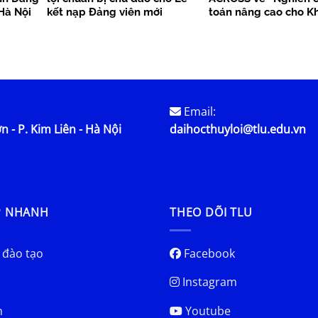
Hà Nội
kết nạp Đảng viên mới
toán nâng cao cho K
bền vững”
Email:
n - P. Kim Liên - Hà Nội
daihocthuyloi@tlu.edu.vn
P NHANH
THEO DÕI TLU
 đào tạo
Facebook
Instagram
h
Youtube