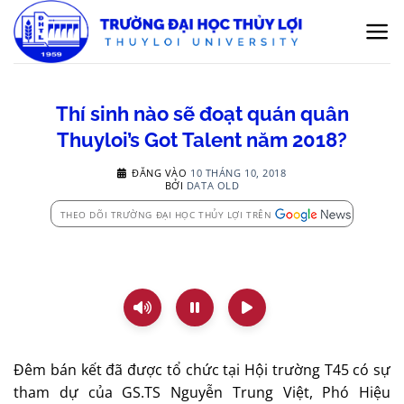
Bỏ
qua
nội
dung
Thí sinh nào sẽ đoạt quán quân
Thuyloi’s Got Talent năm 2018?
ĐĂNG VÀO
10 THÁNG 10, 2018
BỞI
DATA OLD
THEO DÕI TRƯỜNG ĐẠI HỌC THỦY LỢI TRÊN
Đêm bán kết đã được tổ chức tại Hội trường T45 có sự
tham dự của GS.TS Nguyễn Trung Việt, Phó Hiệu