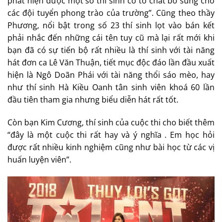
phát hiện được một số thí sinh có tố chất bổ sung cho
các đội tuyển phong trào của trường”. Cũng theo thầy
Phương, nổi bật trong số 23 thí sinh lọt vào bán kết
phải nhắc đến những cái tên tuy cũ mà lại rất mới khi
bạn đã có sự tiến bộ rất nhiều là thí sinh với tài năng
hát đơn ca Lê Văn Thuận, tiết mục độc đáo lần đầu xuất
hiện là Ngô Doãn Phái với tài năng thổi sáo mèo, hay
như thí sinh Hà Kiều Oanh tân sinh viên khoá 60 lần
đầu tiên tham gia nhưng biểu diễn hát rất tốt.
Còn bạn Kim Cương, thí sinh của cuộc thi cho biết thêm
“đây là một cuộc thi rất hay và ý nghĩa . Em học hỏi
được rất nhiều kinh nghiệm cũng như bài học từ các vị
huấn luyện viên”.