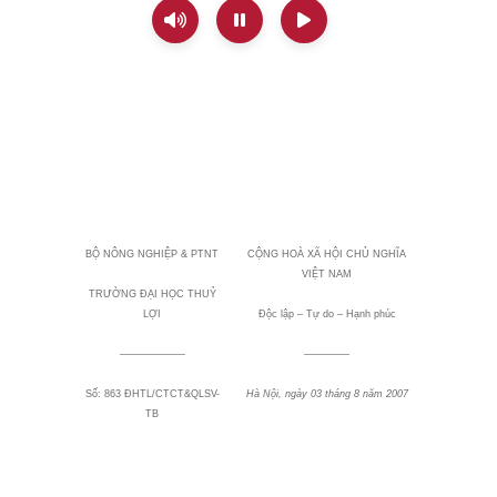
BỘ NÔNG NGHIỆP & PTNT
CỘNG HOÀ XÃ HỘI CHỦ NGHĨA
VIỆT
NAM
TRƯỜNG ĐẠI HỌC THUỶ
LỢI
Độc lập – Tự do – Hạnh phúc
——————–
————–
Số: 863 ĐHTL/CTCT&QLSV-
Hà Nội, ngày 03 tháng 8 năm 2007
TB