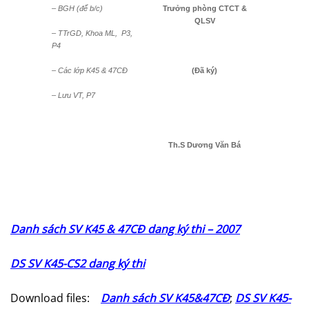
– BGH (để b/c)
Trưởng phòng CTCT &
QLSV
– TTrGD, Khoa ML,
P3,
P4
– Các lớp K45 & 47CĐ
(Đã ký)
– Lưu VT, P7
Th.S Dương Văn Bá
Danh sách SV K45 & 47CÐ dang ký thi – 2007
DS SV K45-CS2 dang ký thi
Download files:
Danh sách SV K45&47CĐ
;
DS SV K45-