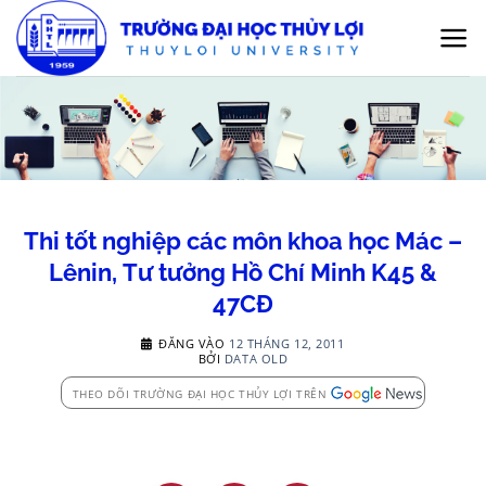
Bỏ
qua
nội
dung
Thi tốt nghiệp các môn khoa học Mác –
Lênin, Tư tưởng Hồ Chí Minh K45 &
47CĐ
ĐĂNG VÀO
12 THÁNG 12, 2011
BỞI
DATA OLD
THEO DÕI TRƯỜNG ĐẠI HỌC THỦY LỢI TRÊN