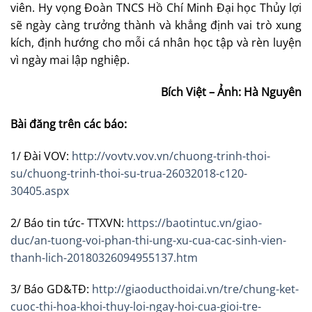
viên. Hy vọng Đoàn TNCS Hồ Chí Minh Đại học Thủy lợi
sẽ ngày càng trưởng thành và khẳng định vai trò xung
kích, định hướng cho mỗi cá nhân học tập và rèn luyện
vì ngày mai lập nghiệp.
Bích Việt – Ảnh: Hà Nguyên
Bài đăng trên các báo:
1/ Đài VOV:
http://vovtv.vov.vn/chuong-trinh-thoi-
su/chuong-trinh-thoi-su-trua-26032018-c120-
30405.aspx
2/ Báo tin tức- TTXVN:
https://baotintuc.vn/giao-
duc/an-tuong-voi-phan-thi-ung-xu-cua-cac-sinh-vien-
thanh-lich-20180326094955137.htm
3/ Báo GD&TĐ:
http://giaoducthoidai.vn/tre/chung-ket-
cuoc-thi-hoa-khoi-thuy-loi-ngay-hoi-cua-gioi-tre-