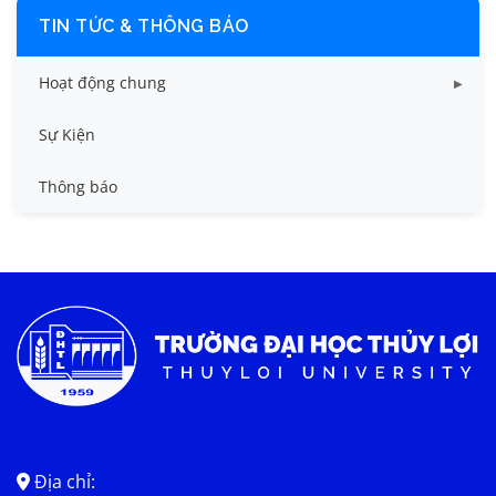
TIN TỨC & THÔNG BÁO
Hoạt động chung
Tin công tác sinh viên
Sự Kiện
Tin đào tạo
Thông báo
Tin KHCN và HTQT
Tin tức chung
Địa chỉ: