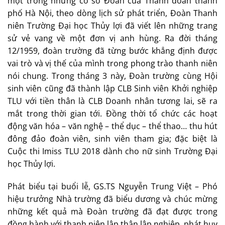
một trong những cơ sở Đoàn của Thành đoàn thành
phố Hà Nội, theo dòng lịch sử phát triển, Đoàn Thanh
niên Trường Đại học Thủy lợi đã viết lên những trang
sử vẻ vang về một đơn vị anh hùng. Ra đời tháng
12/1959, đoàn trường đã từng bước khẳng định được
vai trò và vị thế của mình trong phong trào thanh niên
nói chung. Trong tháng 3 này, Đoàn trường cùng Hội
sinh viên cũng đã thành lập CLB Sinh viên Khởi nghiệp
TLU với tiền thân là CLB Doanh nhân tương lai, sẽ ra
mắt trong thời gian tới. Đồng thời tổ chức các hoạt
động văn hóa – văn nghệ – thể dục – thể thao… thu hút
đông đảo đoàn viên, sinh viên tham gia; đặc biệt là
Cuộc thi Imiss TLU 2018 dành cho nữ sinh Trường Đại
học Thủy lợi.
Phát biểu tại buổi lễ, GS.TS Nguyễn Trung Việt – Phó
hiệu trưởng Nhà trường đã biểu dương và chúc mừng
những kết quả mà Đoàn trường đã đạt được trong
đồng hành với thanh niên lập thân lập nghiệp, phát huy