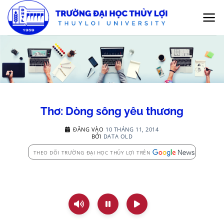
Bỏ
qua
nội
dung
Thơ: Dòng sông yêu thương
ĐĂNG VÀO
10 THÁNG 11, 2014
BỞI
DATA OLD
THEO DÕI TRƯỜNG ĐẠI HỌC THỦY LỢI TRÊN