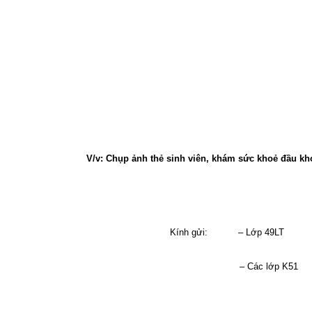
V/v: Chụp ảnh thẻ sinh viên, khám sức khoẻ đầu kh
Kính gửi:
– Lớp 49LT
– Các lớp K51