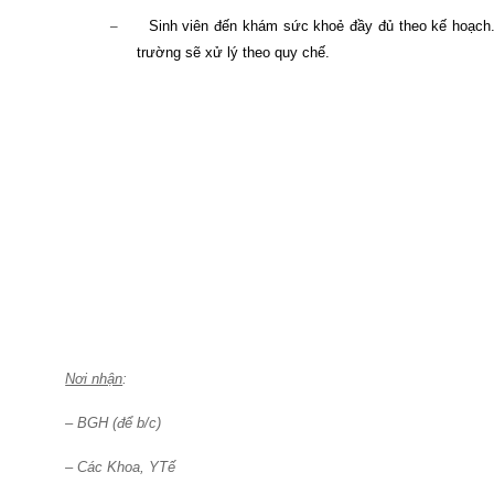
–
Sinh viên đến khám sức khoẻ đầy đủ theo kế hoạch
trường sẽ xử lý theo quy chế.
Nơi nhận
:
– BGH (để b/c)
– Các Khoa, YTế