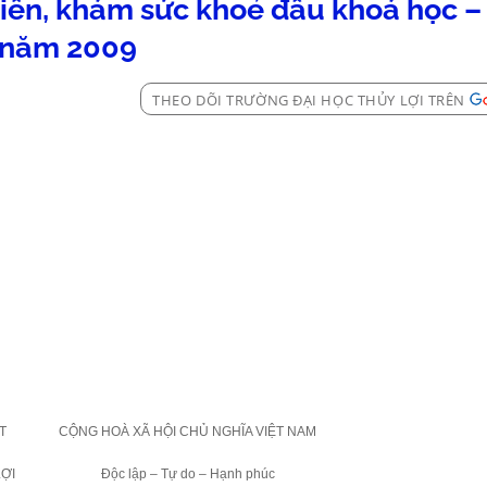
iên, khám sức khoẻ đầu khoá học – 
năm 2009
THEO DÕI TRƯỜNG ĐẠI HỌC THỦY LỢI TRÊN
T
CỘNG HOÀ XÃ HỘI CHỦ NGHĨA VIỆT
NAM
ỢI
Độc lập – Tự do – Hạnh phúc