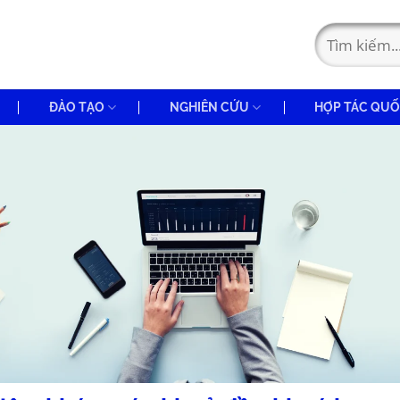
ĐÀO TẠO
NGHIÊN CỨU
HỢP TÁC QUỐ