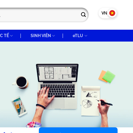
VN
EN
C TẾ
SINH VIÊN
eTLU