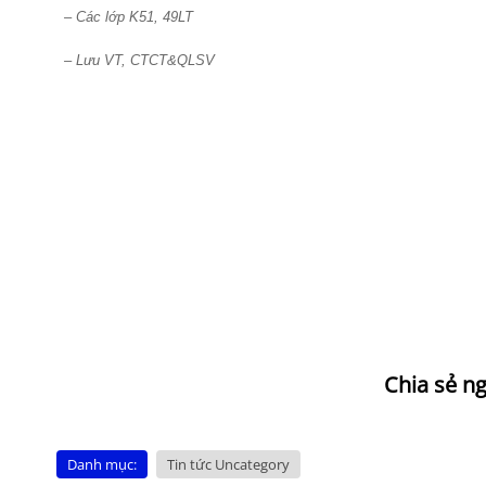
– Các lớp K51, 49LT
– Lưu VT, CTCT&QLSV
Danh mục:
Tin tức Uncategory