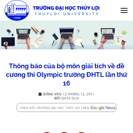
Bỏ
qua
nội
dung
Thông báo của bộ môn giải tích về đề
cương thi Olympic trường ĐHTL lần thứ
16
ĐĂNG VÀO
12 THÁNG 12, 2011
BỞI
DATA OLD
THEO DÕI TRƯỜNG ĐẠI HỌC THỦY LỢI TRÊN