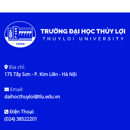
Tin KHCN và HTQT
Tin tức chung
Địa chỉ:
175 Tây Sơn - P. Kim Liên - Hà Nội
Email:
daihocthuyloi@tlu.edu.vn
Điện Thoại:
(024) 38522201