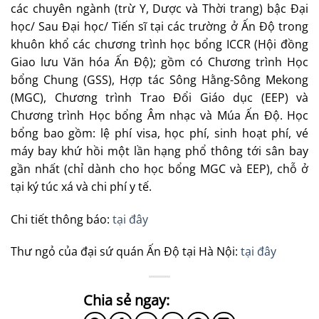
các chuyên ngành (trừ Y, Dược và Thời trang) bậc Đại
học/ Sau Đại học/ Tiến sĩ tại các trường ở Ấn Độ trong
khuôn khổ các chương trình học bổng ICCR (Hội đồng
Giao lưu Văn hóa Ấn Độ); gồm có Chương trình Học
bổng Chung (GSS), Hợp tác Sông Hằng-Sông Mekong
(MGC), Chương trình Trao Đổi Giáo dục (EEP) và
Chương trình Học bổng Âm nhạc và Múa Ấn Độ. Học
bổng bao gồm: lệ phí visa, học phí, sinh hoạt phí, vé
máy bay khứ hồi một lần hạng phổ thông tới sân bay
gần nhất (chỉ dành cho học bổng MGC và EEP), chỗ ở
tại ký túc xá và chi phí y tế.
Chi tiết thông báo:
tại đây
Thư ngỏ của đại sứ quán Ấn Độ tại Hà Nội:
tại đây