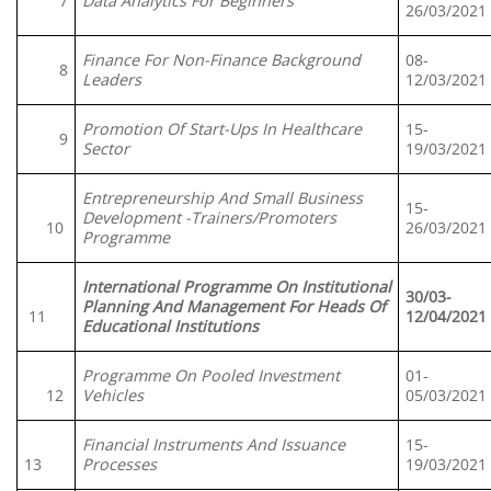
7
Data Analytics For Beginners
26/03/2021
Finance For Non-Finance Background
08-
8
Leaders
12/03/2021
Promotion Of Start-Ups In Healthcare
15-
9
Sector
19/03/2021
Entrepreneurship And Small Business
15-
Development -Trainers/Promoters
10
26/03/2021
Programme
International Programme On Institutional
30/03-
Planning And Management For Heads Of
11
12/04/2021
Educational Institutions
Programme On Pooled Investment
01-
12
Vehicles
05/03/2021
Financial Instruments And Issuance
15-
13
Processes
19/03/2021