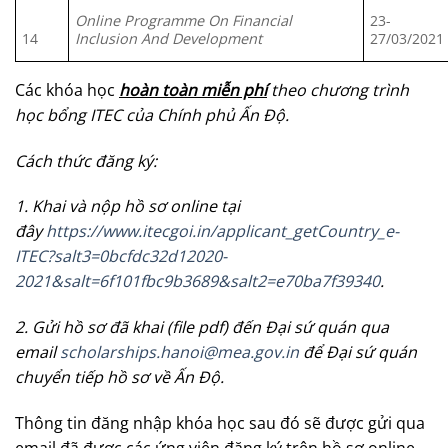
Online Programme On Financial
23-
14
Inclusion And Development
27/03/2021
Các khóa học
hoàn toàn miễn phí
theo chương trình
học bổng ITEC của Chính phủ Ấn Độ.
Cách thức đăng ký:
1. Khai và nộp hồ sơ online tại
đây
https://www.itecgoi.in/applicant_getCountry_e-
ITEC?salt3=0bcfdc32d12020-
2021&salt=6f101fbc9b3689&salt2=e70ba7f39340
.
2. Gửi hồ sơ đã khai (file pdf) đến Đại sứ quán qua
email
scholarships.hanoi@mea.gov.in
để Đại sứ quán
chuyển tiếp hồ sơ về Ấn Độ.
Thông tin đăng nhập khóa học sau đó sẽ được gửi qua
email đã được các ứng viên đăng ký trên hồ sơ online.