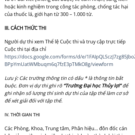
hoặc kinh nghiệm trong công tác phòng, chống tác hại
của thuốc lá, giới hạn từ 300 – 1.000 từ.
III. CÁCH THỨC THI
Người dự thi xem Thể lệ Cuộc thi và truy cập trực tiếp
Cuộc thi tại địa chỉ
https://docs.google.com/forms/d/e/1FAIpQLSczJ7zg85Jb
BPpYmUatWMbuqm6q7fzE3pTMkO8g/viewform
Lưu ý: Các trường thông tin có dấu * là thông tin bắt
buộc
.
Đơn vị dự thi ghi rõ
“Trường Đại học Thủy lợi”
để
ghi nhận số lượng thí sinh dự thi của tập thể làm cơ sở
để xét giải đối với tập thể.
IV. THỜI GIAN THI
Các Phòng, Khoa, Trung tâm, Phân hiệu… đôn đốc cán