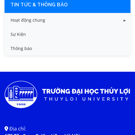
TIN TỨC & THÔNG BÁO
Hoạt động chung
Tin công tác sinh viên
Sự Kiện
Tin đào tạo
Thông báo
Tin KHCN và HTQT
Tin tức chung
Địa chỉ: