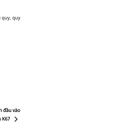
i quy, quy
nh đầu vào
ên K67