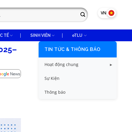
VN
EN
C TẾ
SINH VIÊN
eTLU
2025–
TIN TỨC & THÔNG BÁO
Hoạt động chung
Tin công tác sinh viên
Sự Kiện
Tin đào tạo
Thông báo
Tin KHCN và HTQT
Tin tức chung