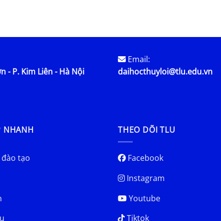
lược từ năm 2026
Thủy lợi
Email:
n - P. Kim Liên - Hà Nội
daihocthuyloi@tlu.edu.vn
P NHANH
THEO DÕI TLU
 đào tạo
Facebook
Instagram
h
Youtube
u
Tiktok