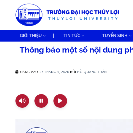
Bỏ
qua
nội
dung
GIỚI THIỆU
TIN TỨC
TUYỂN SINH
Thông báo một số nội dung ph
ĐĂNG VÀO
27 THÁNG 5, 2026
BỞI
HỒ QUANG TUẤN