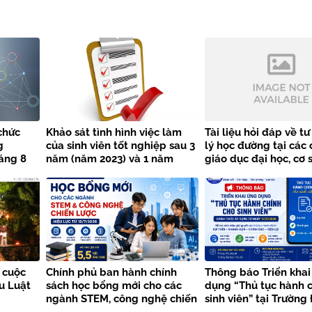
chức
Khảo sát tình hình việc làm
Tài liệu hỏi đáp về t
g
của sinh viên tốt nghiệp sau 3
lý học đường tại các 
áng 8
năm (năm 2023) và 1 năm
giáo dục đại học, cơ 
 Đại học
(năm 2025)
dục nghề nghiệp
h
 cuộc
Chính phủ ban hành chính
Thông báo Triển khai
ểu Luật
sách học bổng mới cho các
dụng “Thủ tục hành 
ngành STEM, công nghệ chiến
sinh viên” tại Trường