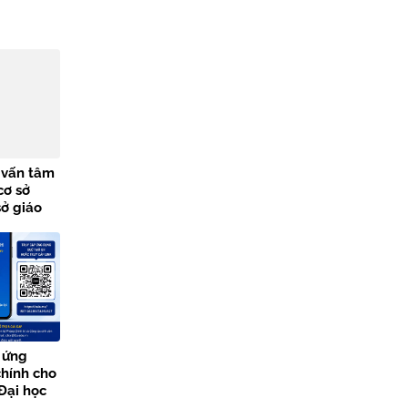
ư vấn tâm
cơ sở
sở giáo
 ứng
chính cho
 Đại học