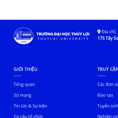
chính quy làm tốt nghiệp tại
học kỳ 2 năm học 2025-2026
Địa chỉ:
175 Tây Sơ
GIỚI THIỆU
TRUY CẬ
Tổng quan
Các đơn vị
Sứ mạng
Đào tạo
Tin tức & Sự kiện
Tuyển sin
Cơ cấu tổ chức
Nghiên cứ