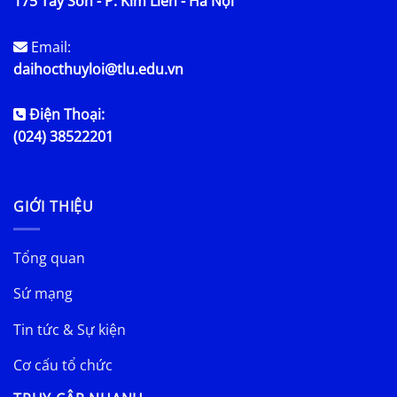
175 Tây Sơn - P. Kim Liên - Hà Nội
Email:
daihocthuyloi@tlu.edu.vn
Điện Thoại:
(024) 38522201
GIỚI THIỆU
Tổng quan
Sứ mạng
Tin tức & Sự kiện
Cơ cấu tổ chức