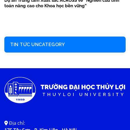
Dự án Trung tâm Xuất sắc ACROSS về “Nghiên cứu tính
toán nâng cao cho Khoa học bền vững”
TIN TỨC UNCATEGORY
Địa chỉ: