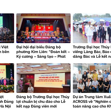
 Việt
Đại hội đại biểu Đảng bộ
Trường Đại học Thủy 
n bền
phường Kim Liên: “Đoàn kết –
viếng Lăng Bác, Báo
Kỷ cương – Sáng tạo – Phát
dâng Bác và Lễ kết 
triển”
viên mới chào mừng 
kiện trọng đại
ệt
Đảng bộ Trường Đại học Thủy
Dự án Trung tâm Xuấ
nh Đảng
lợi chuẩn bị chu đáo cho Lễ
ACROSS về “Nghiên c
Hà Nội
kết nạp Đảng viên mới
toán nâng cao cho K