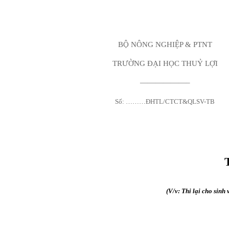
BỘ NÔNG NGHIỆP & PTNT
TRƯỜNG ĐẠI HỌC THUỶ LỢI
——————–
Số: ………ĐHTL/CTCT&QLSV-TB
(V/v: Thi lại cho sinh