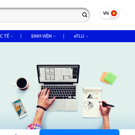
VN
EN
C TẾ
SINH VIÊN
eTLU