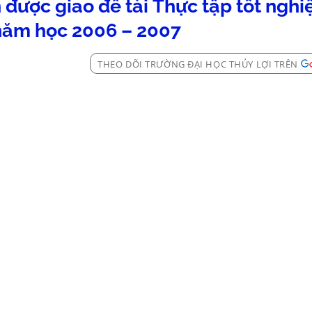
n được giao đề tài Thực tập tốt nghi
 năm học 2006 – 2007
THEO DÕI TRƯỜNG ĐẠI HỌC THỦY LỢI TRÊN