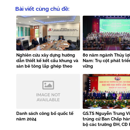
Bài viết cùng chủ đề:
Nghiên cứu xây dựng hướng
80 năm ngành Thủy lợi
dẫn thiết kế kết cấu khung và
Nam: Trụ cột phát triể
sàn bê tông lắp ghép theo
vững
tiêu chuẩn EN 1992-1-1
Danh sách công bố quốc tế
GS.TS Nguyễn Trung Vi
năm 2024
trúng cử Ban Chấp hà
bộ các trường ĐH, CĐ 