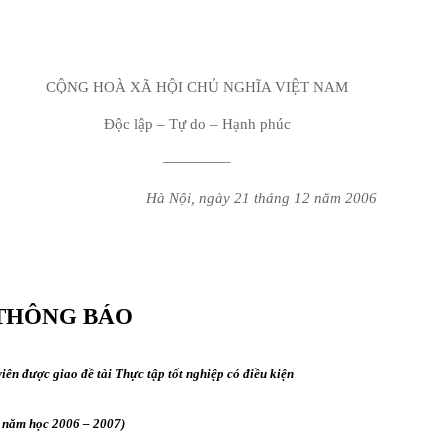
CỘNG HOÀ XÃ HỘI CHỦ NGHĨA VIỆT
NAM
Độc lập – Tự do – Hạnh phúc
————–
Hà Nội, ngày 21 tháng 12 năm 2006
THÔNG BÁO
 viên được giao đề tài Thực tập tốt nghiệp có điều kiện
năm học 2006 – 2007)