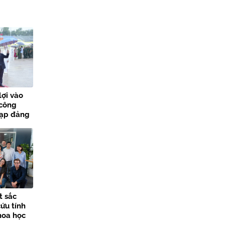
lợi vào
 công
nạp đảng
các sự
t sắc
ứu tính
hoa học