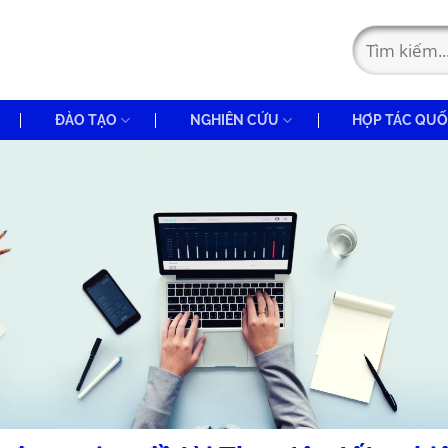
ĐÀO TẠO
NGHIÊN CỨU
HỢP TÁC QUỐ