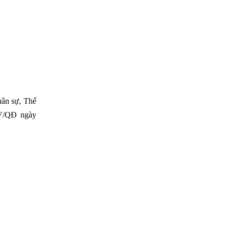
uân sự, Thể
SV/QĐ ngày