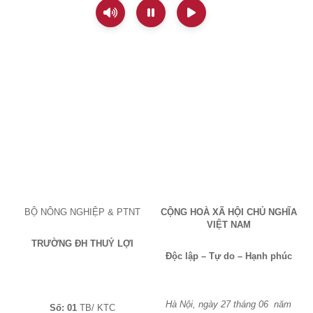
BỘ NÔNG NGHIỆP & PTNT
CỘNG HOÀ XÃ HỘI CHỦ NGHĨA
VIỆT
NAM
TRƯỜNG ĐH THUỶ LỢI
Độc lập – Tự do – Hạnh phúc
Hà Nội, ngày 27 tháng 06
năm
Số: 01
TB/ KTC