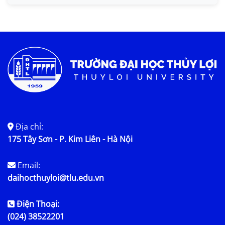
Tin KHCN và HTQT
Tin tức chung
Địa chỉ:
175 Tây Sơn - P. Kim Liên - Hà Nội
Email:
daihocthuyloi@tlu.edu.vn
Điện Thoại:
(024) 38522201