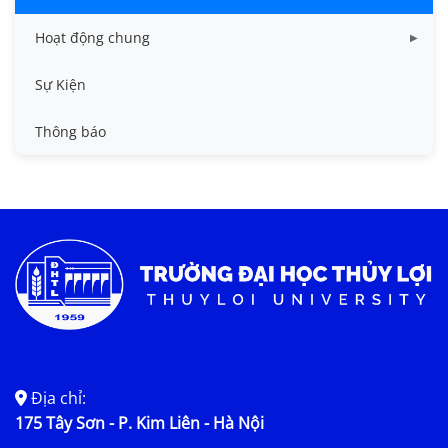
Hoạt động chung
Tin công tác sinh viên
Sự Kiện
Tin đào tạo
Thông báo
Tin KHCN và HTQT
Tin tức chung
Địa chỉ:
175 Tây Sơn - P. Kim Liên - Hà Nội