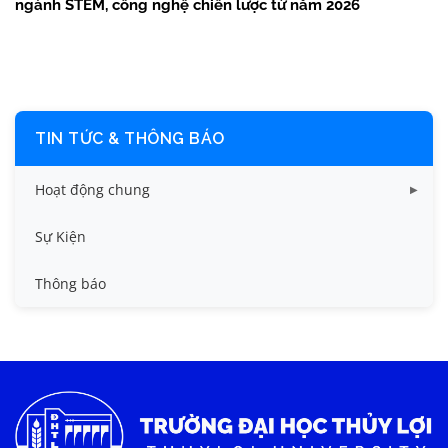
ngành STEM, công nghệ chiến lược từ năm 2026
TIN TỨC & THÔNG BÁO
Hoạt động chung
Tin công tác sinh viên
Sự Kiện
Tin đào tạo
Thông báo
Tin KHCN và HTQT
Tin tức chung