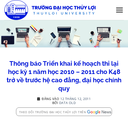
Bỏ
qua
nội
dung
Thông báo Triển khai kế hoạch thi lại
học kỳ 1 năm học 2010 – 2011 cho K48
trở về trước hệ cao đẳng, đại học chính
quy
ĐĂNG VÀO
12 THÁNG 12, 2011
BỞI
DATA OLD
THEO DÕI TRƯỜNG ĐẠI HỌC THỦY LỢI TRÊN