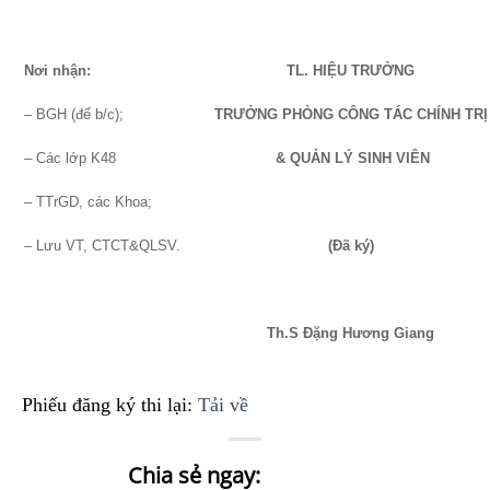
Nơi nhận:
TL. HIỆU TRƯỞNG
– BGH (để b/c);
TRƯỞNG PHÒNG CÔNG TÁC CHÍNH TRỊ
– Các lớp K48
& QUẢN LÝ SINH VIÊN
– TTrGD, các Khoa;
– Lưu VT, CTCT&QLSV.
(Đã ký)
Th.S Đặng Hương Giang
Phiếu đăng ký thi lại:
Tải về