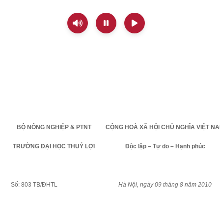
BỘ NÔNG NGHIỆP & PTNT
CỘNG HOÀ XÃ HỘI CHỦ NGHĨA VIỆT
NA
TRƯỜNG ĐẠI HỌC THUỶ LỢI
Độc lập – Tự do – Hạnh phúc
Số: 803 TB/ĐHTL
Hà Nội, ngày 09 tháng 8 năm 2010