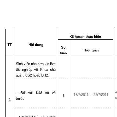
Kế hoạch thực hiện
TT
Nội dung
Số
Thời gian
tuần
Sinh viên nộp đơn xin làm
tốt nghiệp về Khoa chủ
quản, CS2 hoặc ĐH2:
đ
– Đối với K48 trở về
18/7/2011 –
22/7/2011
1
h
trước
1