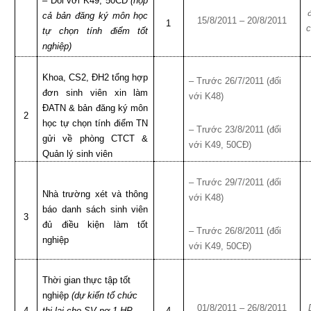
– Đối với K49, 50CĐ
(nộp
cả bản đăng ký môn học
15/8/2011 – 20/8/2011
1
c
tự chọn tính điểm tốt
nghiệp)
Khoa, CS2, ĐH2 tổng hợp
– Trước 26/7/2011 (đối
đơn sinh viên xin làm
với K48)
ĐATN & bản đăng ký môn
2
học tự chọn tính điểm TN
– Trước 23/8/2011 (đối
gửi về phòng CTCT &
với K49, 50CĐ)
Quản lý sinh viên
– Trước 29/7/2011 (đối
Nhà trường xét và thông
với K48)
báo danh sách sinh viên
3
đủ điều kiện làm tốt
– Trước 26/8/2011 (đối
nghiệp
với K49, 50CĐ)
Thời gian thực tập tốt
nghiệp
(dự kiến tổ chức
01/8/2011 – 26/8/2011
4
thi lại cho SV nợ 1 HP
4