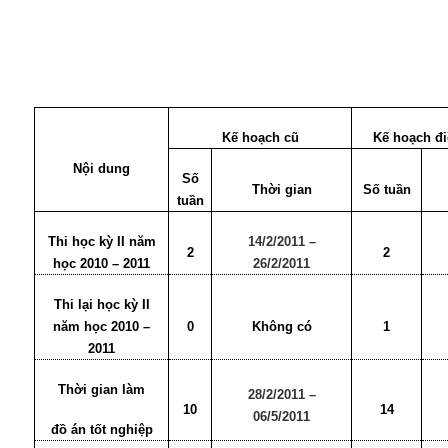
Kế hoạch cũ
Kế hoạch đi
Nội dung
Số
Thời gian
Số tuần
tuần
Thi học kỳ II năm
14/2/2011 –
2
2
học 2010 – 2011
26/2/2011
Thi lại học kỳ II
năm học 2010 –
0
Không có
1
2011
Thời gian làm
28/2/2011 –
10
14
06/5/2011
đồ án tốt nghiệp