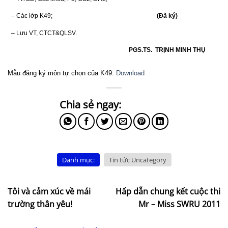
– Các lớp K49;
(Đã ký)
– Lưu VT, CTCT&QLSV.
PGS.TS.
TRỊNH MINH THỤ
Mẫu đăng ký môn tự chọn của K49:
Download
Danh mục:
Tin tức Uncategory
Tôi và cảm xúc về mái
Hấp dẫn chung kết cuộc thi
trường thân yêu!
Mr – Miss SWRU 2011