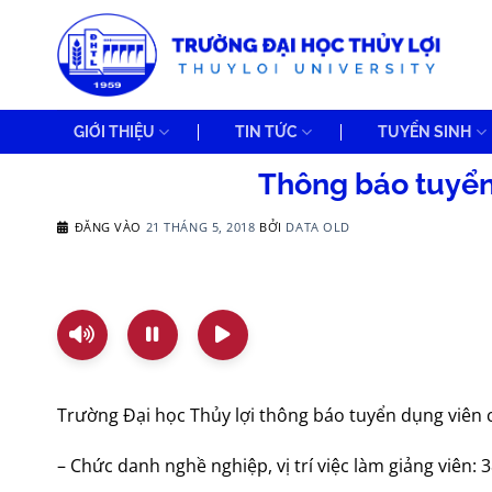
Bỏ
qua
nội
dung
GIỚI THIỆU
TIN TỨC
TUYỂN SINH
Thông báo tuyển
ĐĂNG VÀO
21 THÁNG 5, 2018
BỞI
DATA OLD
Trường Đại học Thủy lợi thông báo tuyển dụng viên
– Chức danh nghề nghiệp, vị trí việc làm giảng viên: 38