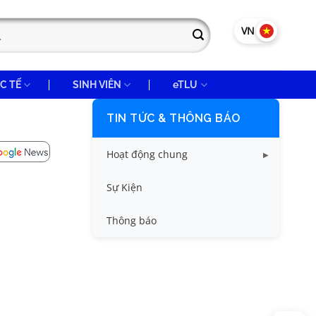
VN
EN
C TẾ
SINH VIÊN
eTLU
TIN TỨC & THÔNG BÁO
Hoạt động chung
Tin công tác sinh viên
Sự Kiện
Tin đào tạo
Thông báo
Tin KHCN và HTQT
Tin tức chung