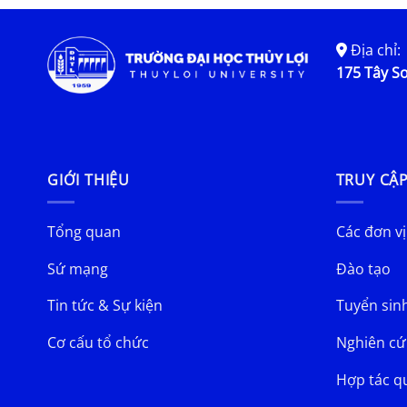
Địa chỉ:
175 Tây Sơ
GIỚI THIỆU
TRUY CẬ
Tổng quan
Các đơn vị
Sứ mạng
Đào tạo
Tin tức & Sự kiện
Tuyển sin
Cơ cấu tổ chức
Nghiên cứ
Hợp tác q