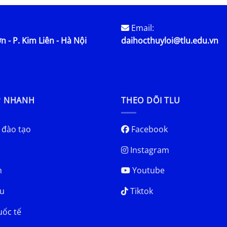
Email:
n - P. Kim Liên - Hà Nội
daihocthuyloi@tlu.edu.vn
P NHANH
THEO DÕI TLU
 đào tạo
Facebook
Instagram
h
Youtube
u
Tiktok
uốc tế