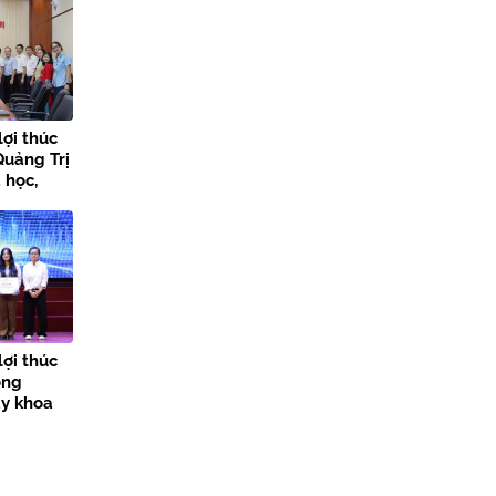
lợi thúc
Quảng Trị
 học,
 đổi số
lợi thúc
ong
ày khoa