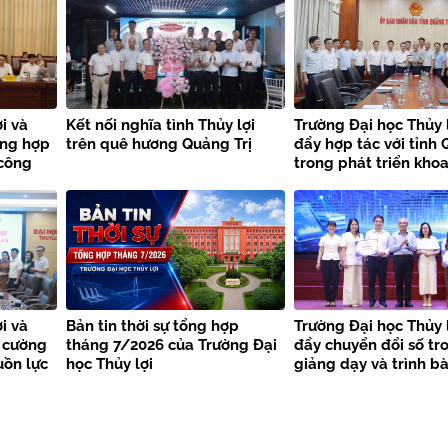
i và
Kết nối nghĩa tình Thủy lợi
Trường Đại học Thủy 
ờng hợp
trên quê hương Quảng Trị
đẩy hợp tác với tỉnh 
 công
trong phát triển khoa
thiên
công nghệ và chuyển
i và
Bản tin thời sự tổng hợp
Trường Đại học Thủy 
 cường
tháng 7/2026 của Trường Đại
đẩy chuyển đổi số tr
uồn lực
học Thủy lợi
giảng dạy và trình b
học