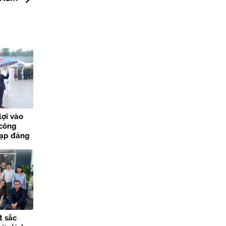
lợi vào
 công
nạp đảng
các sự
t sắc