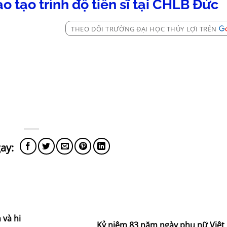
 tạo trình độ tiến sĩ tại CHLB Đức
THEO DÕI TRƯỜNG ĐẠI HỌC THỦY LỢI TRÊN
 và hi
Kỷ niệm 83 năm ngày phụ nữ Việ