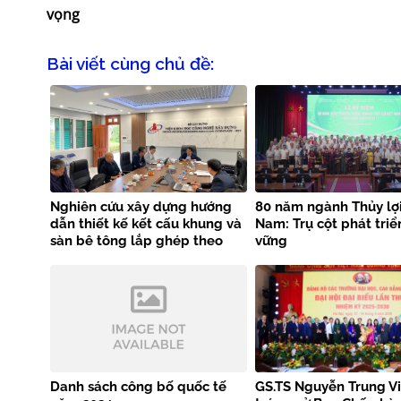
vọng
Bài viết cùng chủ đề:
Nghiên cứu xây dựng hướng
80 năm ngành Thủy lợi
dẫn thiết kế kết cấu khung và
Nam: Trụ cột phát triể
sàn bê tông lắp ghép theo
vững
tiêu chuẩn EN 1992-1-1
Danh sách công bố quốc tế
GS.TS Nguyễn Trung Vi