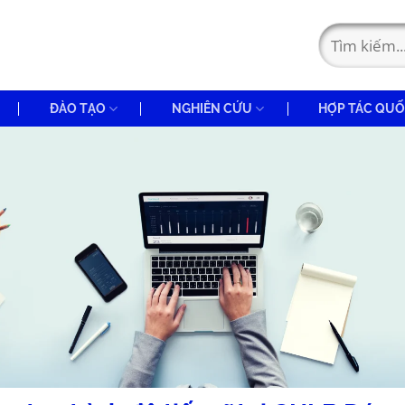
ĐÀO TẠO
NGHIÊN CỨU
HỢP TÁC QUỐ