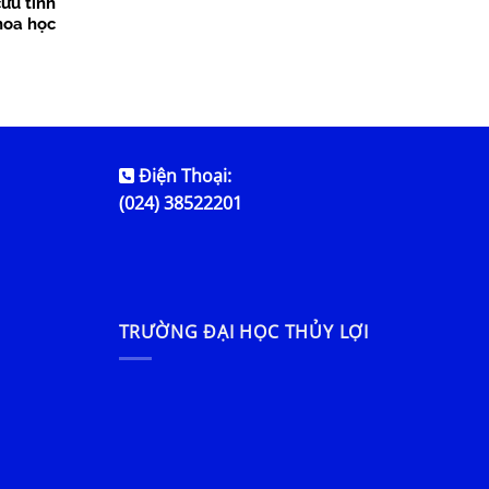
ứu tính
hoa học
Điện Thoại:
(024) 38522201
TRƯỜNG ĐẠI HỌC THỦY LỢI