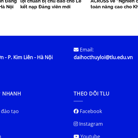
nh Đảng
lợi chuẩn bị chu đáo cho Lễ
ACROSS về “Nghiên c
Hà Nội
kết nạp Đảng viên mới
toán nâng cao cho K
bền vững”
Email:
n - P. Kim Liên - Hà Nội
daihocthuyloi@tlu.edu.vn
P NHANH
THEO DÕI TLU
 đào tạo
Facebook
Instagram
h
Youtube