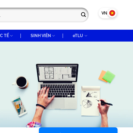
VN
EN
C TẾ
SINH VIÊN
eTLU