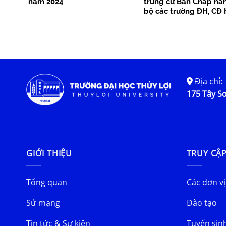
năm 2024
trúng cử Ban Chấp hà
bộ các trường ĐH, CĐ 
Địa chỉ:
175 Tây Sơ
GIỚI THIỆU
TRUY CẬ
Tổng quan
Các đơn vị
Sứ mạng
Đào tạo
Tin tức & Sự kiện
Tuyển sin