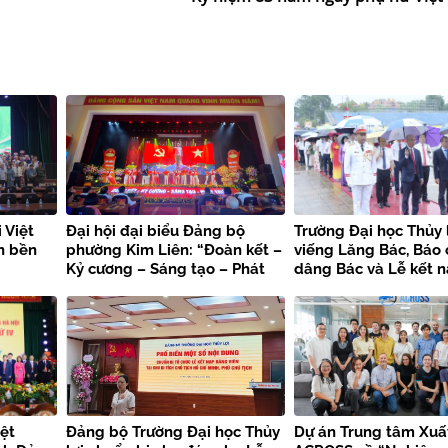
 Việt
Đại hội đại biểu Đảng bộ
Trường Đại học Thủy 
n bền
phường Kim Liên: “Đoàn kết –
viếng Lăng Bác, Báo
Kỷ cương – Sáng tạo – Phát
dâng Bác và Lễ kết 
triển”
viên mới chào mừng 
kiện trọng đại
ệt
Đảng bộ Trường Đại học Thủy
Dự án Trung tâm Xuấ