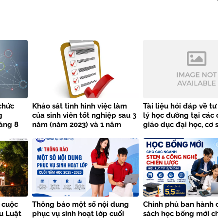
chức
Khảo sát tình hình việc làm
Tài liệu hỏi đáp về t
g
của sinh viên tốt nghiệp sau 3
lý học đường tại các 
áng 8
năm (năm 2023) và 1 năm
giáo dục đại học, cơ 
 Đại học
(năm 2025)
dục nghề nghiệp
h
 cuộc
Thông báo một số nội dung
Chính phủ ban hành 
ểu Luật
phục vụ sinh hoạt lớp cuối
sách học bổng mới c