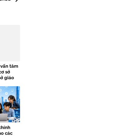
ư vấn tâm
cơ sở
sở giáo
chính
ho các