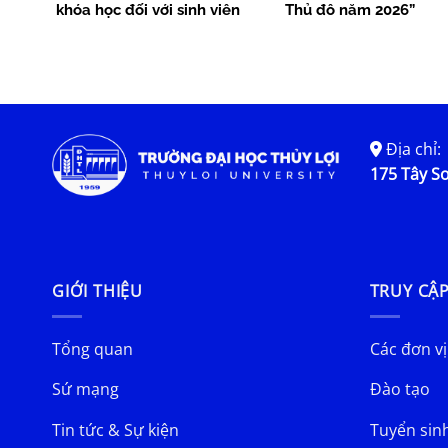
khóa học đối với sinh viên
Thủ đô năm 2026”
chính quy làm tốt nghiệp tại
học kỳ 2 năm học 2025-2026
Địa chỉ:
175 Tây Sơ
GIỚI THIỆU
TRUY CẬ
Tổng quan
Các đơn vị
Sứ mạng
Đào tạo
Tin tức & Sự kiện
Tuyển sin