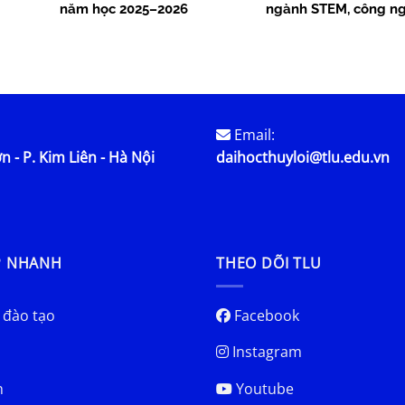
năm học 2025–2026
ngành STEM, công ng
lược từ năm 2026
Email:
n - P. Kim Liên - Hà Nội
daihocthuyloi@tlu.edu.vn
P NHANH
THEO DÕI TLU
 đào tạo
Facebook
Instagram
h
Youtube