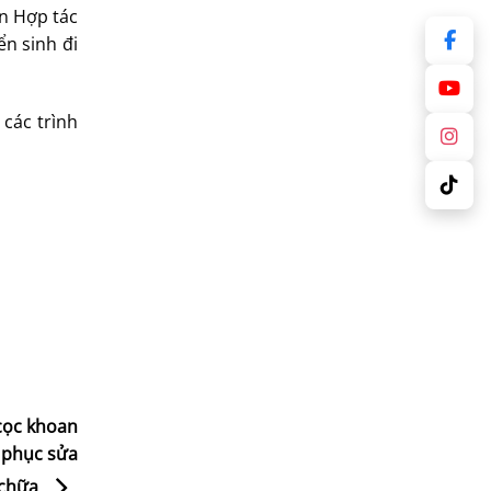
an Hợp tác
ển sinh đi
các trình
 cọc khoan
c phục sửa
chữa