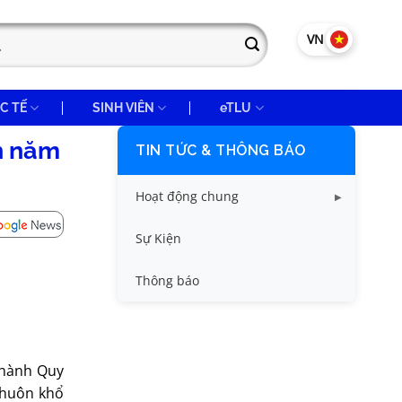
VN
EN
C TẾ
SINH VIÊN
eTLU
nh năm
TIN TỨC & THÔNG BÁO
Hoạt động chung
Tin công tác sinh viên
Sự Kiện
Tin đào tạo
Thông báo
Tin KHCN và HTQT
Tin tức chung
 hành Quy
khuôn khổ