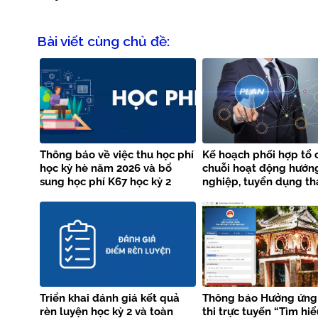
Bài viết cùng chủ đề:
Thông báo về việc thu học phí
Kế hoạch phối hợp tổ 
học kỳ hè năm 2026 và bổ
chuỗi hoạt động hướn
sung học phí K67 học kỳ 2
nghiệp, tuyển dụng th
năm học 2025 – 2026
năm 2026 giữa Trường
Thủy lợi và Vieclam24
Triển khai đánh giá kết quả
Thông báo Hưởng ứng
rèn luyện học kỳ 2 và toàn
thi trực tuyến “Tìm hi