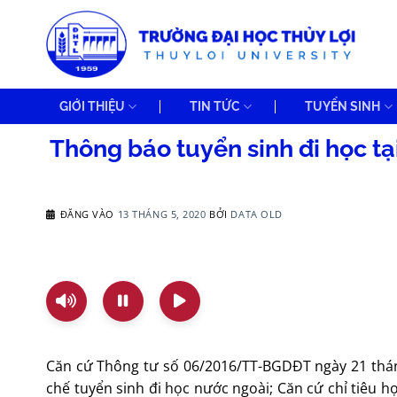
Bỏ
qua
nội
dung
GIỚI THIỆU
TIN TỨC
TUYỂN SINH
Thông báo tuyển sinh đi học t
ĐĂNG VÀO
13 THÁNG 5, 2020
BỞI
DATA OLD
Căn cứ Thông tư số 06/2016/TT-BGDĐT ngày 21 thá
chế tuyển sinh đi học nước ngoài; Căn cứ chỉ tiêu