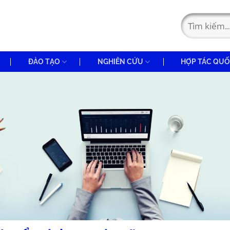
ĐÀO TẠO
NGHIÊN CỨU
HỢP TÁC QUỐ