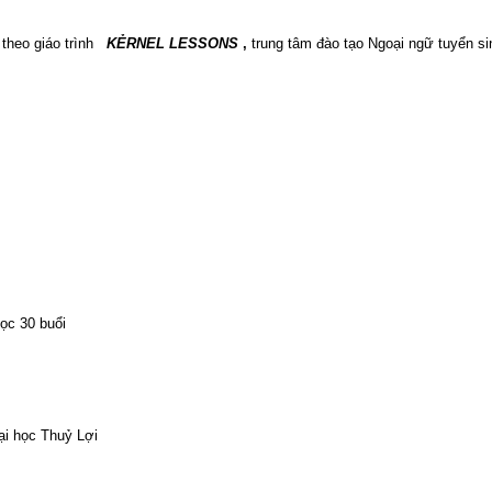
heo giáo trình
KẺRNEL LESSONS
,
trung tâm đào tạo Ngoại ngữ tuyển si
ọc 30 buổi
ại học Thuỷ Lợi