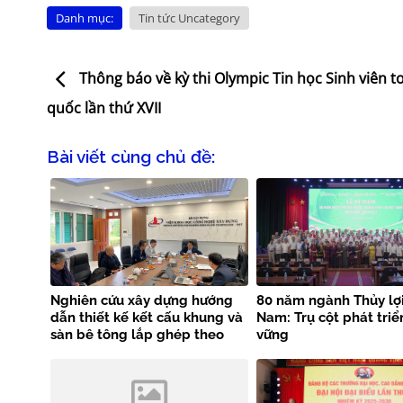
Danh mục:
Tin tức Uncategory
Thông báo về kỳ thi Olympic Tin học Sinh viên t
quốc lần thứ XVII
Bài viết cùng chủ đề:
Nghiên cứu xây dựng hướng
80 năm ngành Thủy lợi
dẫn thiết kế kết cấu khung và
Nam: Trụ cột phát triể
sàn bê tông lắp ghép theo
vững
tiêu chuẩn EN 1992-1-1