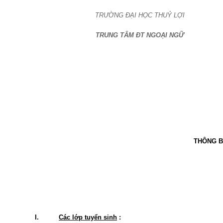
TRƯỜNG ĐẠI HỌC THUỶ LỢI
TRUNG TÂM ĐT NGOẠI NGỮ
THÔNG B
I.
Các lớp tuyển sinh
: