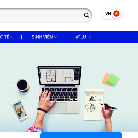
VN
EN
C TẾ
SINH VIÊN
eTLU