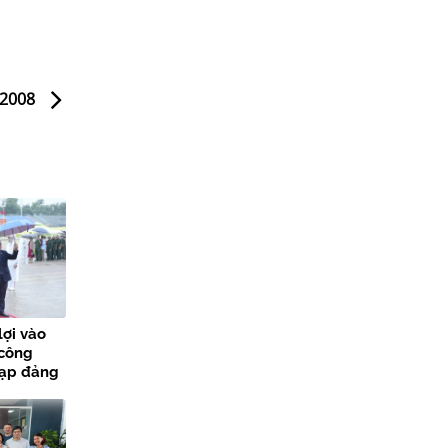
 2008
lợi vào
 công
nạp đảng
các sự