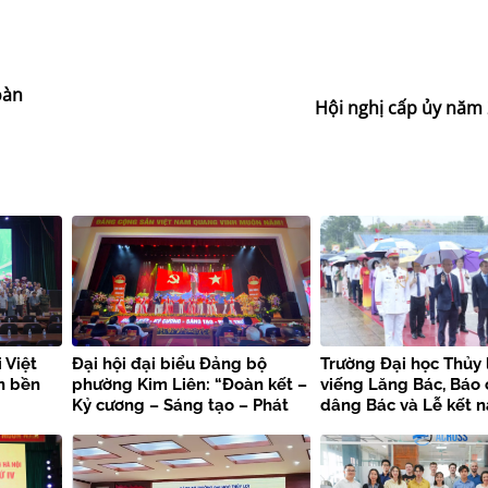
oàn
Hội nghị cấp ủy năm
 Việt
Đại hội đại biểu Đảng bộ
Trường Đại học Thủy 
n bền
phường Kim Liên: “Đoàn kết –
viếng Lăng Bác, Báo
Kỷ cương – Sáng tạo – Phát
dâng Bác và Lễ kết 
triển”
viên mới chào mừng 
kiện trọng đại