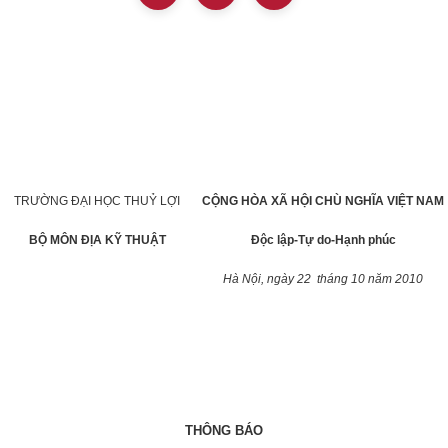
TRƯỜNG ĐẠI HỌC THUỶ LỢI
CỘNG HÒA XÃ HỘI CHÙ NGHĨA VIỆT NAM
BỘ MÔN ĐỊA KỸ THUẬT
Độc lập-Tự do-Hạnh phúc
Hà Nội, ngày 22
tháng 10 năm 2010
THÔNG BÁO