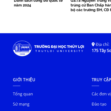
Danh sách công bố quốc tế
GS.TS Nguyễn Trung Vi
năm 2024
trúng cử Ban Chấp hà
bộ các trường ĐH, CĐ 
Địa chỉ:
175 Tây Sơ
GIỚI THIỆU
TRUY CẬ
Tổng quan
Các đơn vị
Sứ mạng
Đào tạo