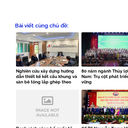
Bài viết cùng chủ đề:
Nghiên cứu xây dựng hướng
80 năm ngành Thủy lợi
dẫn thiết kế kết cấu khung và
Nam: Trụ cột phát triể
sàn bê tông lắp ghép theo
vững
tiêu chuẩn EN 1992-1-1