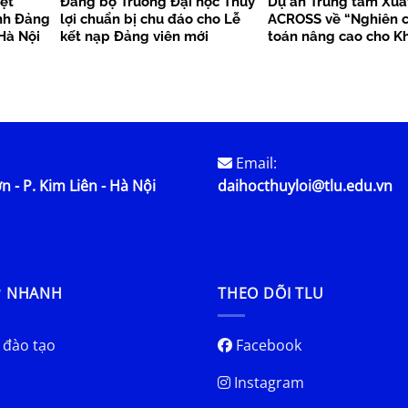
ệt
Đảng bộ Trường Đại học Thủy
Dự án Trung tâm Xuấ
nh Đảng
lợi chuẩn bị chu đáo cho Lễ
ACROSS về “Nghiên c
Hà Nội
kết nạp Đảng viên mới
toán nâng cao cho K
bền vững”
Email:
n - P. Kim Liên - Hà Nội
daihocthuyloi@tlu.edu.vn
P NHANH
THEO DÕI TLU
 đào tạo
Facebook
Instagram