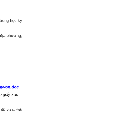
trong học kỳ
 địa phương,
ayvon.doc
.
p giấy xác
 đủ và chính