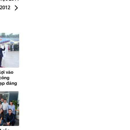
2012
lợi vào
 công
nạp đảng
các sự