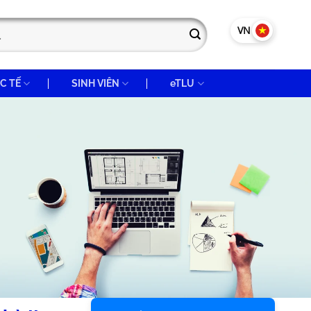
VN
EN
C TẾ
SINH VIÊN
eTLU