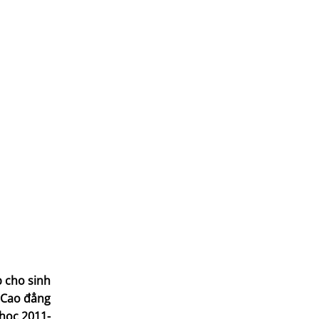
p cho sinh
ệ Cao đẳng
học 2011-