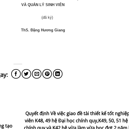
VÀ QUẢN LÝ SINH VIÊN
(đã
ký)
ThS. Đặng Hương Giang
Quyết định Về việc giao đề tài thiết kế tốt nghiệ
viên K48, 49 hệ Đại học chính quy,K49, 50, 51 h
ng tạo
chính quy và K42 hệ vừa làm vừa học đợt 2 năm 