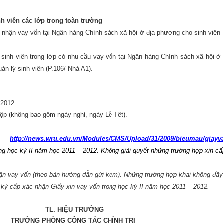
nh viên các lớp trong toàn trường
c nhận vay vốn tại Ngân hàng Chính sách xã hội ở địa phương cho sinh viên 
 sinh viên trong lớp có nhu cầu vay vốn tại Ngân hàng Chính sách xã hội ở
ản lý sinh viên (P.106/ Nhà A1).
/2012
ộp (không bao gồm ngày nghỉ, ngày Lễ Tết).
http://news.wru.edu.vn/Modules/CMS/Upload/31/2009/bieumau/giayv
ng học kỳ II năm học 2011 – 2012. Không giải quyết những trường hợp xin cấ
nhận vay vốn (theo bản hướng dẫn gửi kèm). Những trường hợp khai không đầy
 ký cấp xác nhận Giấy xin vay vốn trong học kỳ II năm học 2011 – 2012.
TL. HIỆU TRƯỞNG
TRƯỞNG PHÒNG CÔNG TÁC CHÍNH TRỊ