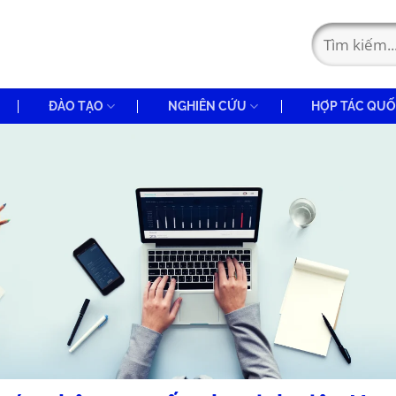
ĐÀO TẠO
NGHIÊN CỨU
HỢP TÁC QUỐ