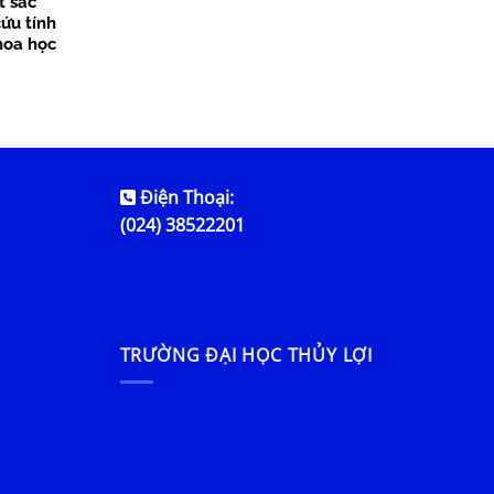
t sắc
ứu tính
hoa học
Điện Thoại:
(024) 38522201
TRƯỜNG ĐẠI HỌC THỦY LỢI