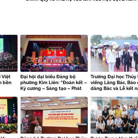
 Việt
Đại hội đại biểu Đảng bộ
Trường Đại học Thủy 
n bền
phường Kim Liên: “Đoàn kết –
viếng Lăng Bác, Báo
Kỷ cương – Sáng tạo – Phát
dâng Bác và Lễ kết 
triển”
viên mới chào mừng 
kiện trọng đại