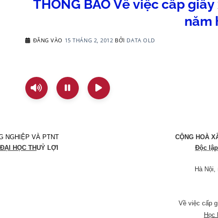
THÔNG BÁO Về việc cấp giấy x
năm h
ĐĂNG VÀO
15 THÁNG 2, 2012
BỞI
DATA OLD
G NGHIỆP VÀ PTNT
CỘNG HOÀ XÃ
ĐẠI HỌC TH
UỶ LỢI
Độc lập
Hà Nội,
Về việc cấp g
Học 