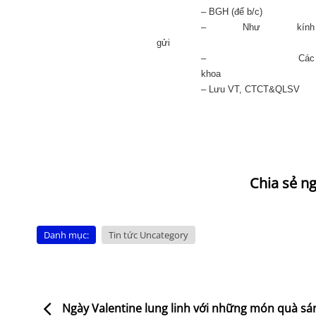
– BGH (để b/c)
– Như kính
gửi
– Các
khoa
– Lưu VT, CTCT&QLSV
Danh mục:
Tin tức Uncategory
Ngày Valentine lung linh với những món quà sá