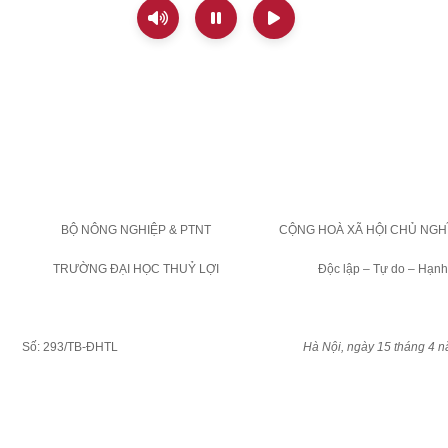
BỘ NÔNG NGHIỆP & PTNT
CỘNG HOÀ XÃ HỘI CHỦ NGHĨ
TRƯỜNG ĐẠI HỌC THUỶ LỢI
Độc lập – Tự do – Hạnh
Số: 293/TB-ĐHTL
Hà Nội, ngày 15 tháng 4 