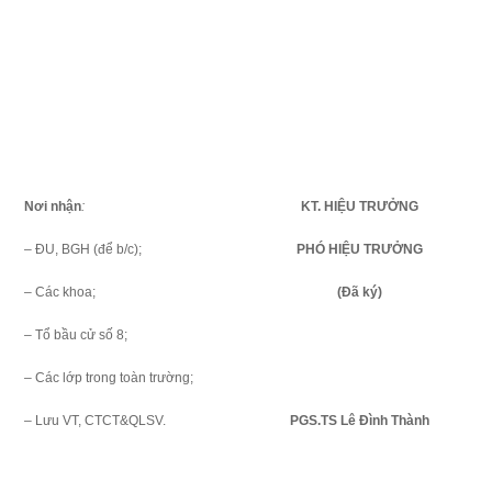
Nơi nhận
:
KT. HIỆU TRƯỞNG
– ĐU, BGH (để b/c);
PHÓ HIỆU TRƯỞNG
– Các khoa;
(Đã ký)
– Tổ bầu cử số 8;
– Các lớp trong toàn trường;
– Lưu VT, CTCT&QLSV.
PGS.TS Lê Đình Thành