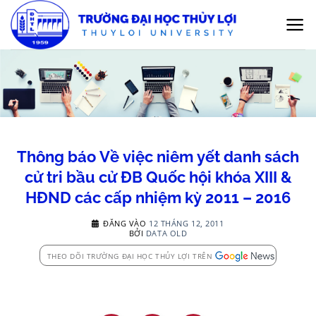
Bỏ
qua
nội
dung
Thông báo Về việc niêm yết danh sách
cử tri bầu cử ĐB Quốc hội khóa XIII &
HĐND các cấp nhiệm kỳ 2011 – 2016
ĐĂNG VÀO
12 THÁNG 12, 2011
BỞI
DATA OLD
THEO DÕI TRƯỜNG ĐẠI HỌC THỦY LỢI TRÊN