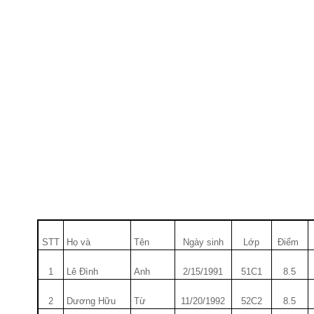
STT
Họ và
Tên
Ngày sinh
Lớp
Điểm
1
Lê Đình
Anh
2/15/1991
51C1
8.5
2
D­ương Hữu
Từ
11/20/1992
52C2
8.5