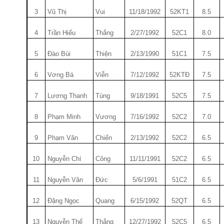
3
Vũ Thị
Vui
11/18/1992
52KT1
8.5
4
Trần Hiếu
Thắng
2/27/1992
52C1
8.0
5
Đào Bùi
Thiện
2/13/1990
51C1
7.5
6
V­ơng Bá
Viễn
7/12/1992
52KTĐ
7.5
7
Lư­ơng Thanh
Tùng
9/18/1991
52C5
7.5
8
Phạm Minh
Vư­ơng
7/16/1992
52C2
7.0
9
Phạm Văn
Chiến
2/13/1992
52C2
6.5
10
Nguyễn Chí
Công
11/11/1991
52C2
6.5
11
Nguyễn Văn
Đức
5/6/1991
51C2
6.5
12
Đặng Ngọc
Quang
6/15/1992
52QT
6.5
13
Nguyễn Thế
Thắng
12/27/1992
52C5
6.5