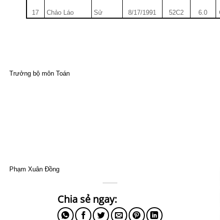
17
Chảo Láo
Sử
8/17/1991
52C2
6.0
Trưởng bộ môn Toán
Phạm Xuân Đồng