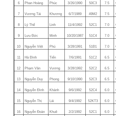
6
Phan Hoàng
Phúc
3/26/1990
50C3
7.5
7
Vư­ơng Tài
Kh­ương
6/7/1989
49M2
7.5
8
Lý Thế
Linh
11/4/1992
52C1
7.0
9
L­ưu Đức
Minh
10/20/1987
51C4
7.0
10
Nguyễn Việt
Phú
3/28/1991
51Đ1
7.0
11
Hà Đình
Tiến
7/6/1991
51C2
6.5
12
Phạm Văn
V­ương
3/28/1992
52C2
6.5
13
Nguyễn Duy
Phong
9/10/1990
52C3
6.5
14
Nguyễn Đình
Khánh
9/6/1992
52C4
6.0
15
Nguyễn Thị
Lái
9/4/1992
52KT3
6.0
16
Nguyễn Đoàn
Khuê
2/2/1992
52C1
6.0