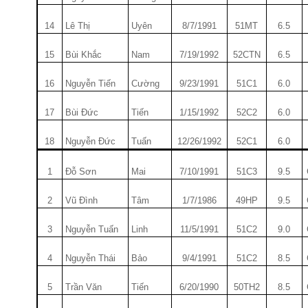
14
Lê Thị
Uyên
8/7/1991
51MT
6.5
15
Bùi Khắc
Nam
7/19/1992
52CTN
6.5
16
Nguyễn Tiến
Cư­ờng
9/23/1991
51C1
6.0
17
Bùi Đức
Tiến
1/15/1992
52C2
6.0
18
Nguyễn Đức
Tuấn
12/26/1992
52C1
6.0
1
Đỗ Sơn
Mai
7/10/1991
51C3
9.5
2
Vũ Đình
Tâm
1/7/1986
49HP
9.5
3
Nguyễn Tuấn
Linh
11/5/1991
51C2
9.0
4
Nguyễn Thái
Bảo
9/4/1991
51C2
8.5
5
Trần Văn
Tiến
6/20/1990
50TH2
8.5