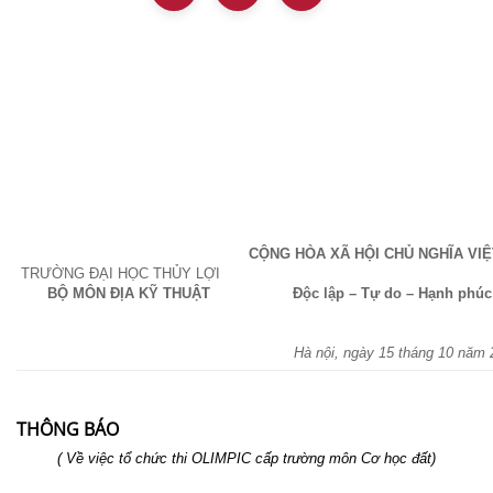
CỘNG HÒA XÃ HỘI CHỦ NGHĨA VI
TRƯỜNG ĐẠI HỌC THỦY LỢI
BỘ MÔN ĐỊA KỸ THUẬT
Độc lập – Tự do – Hạnh phúc
Hà nội, ngày 15 tháng 10 năm 
THÔNG BÁO
( Về việc tổ chức thi OLIMPIC cấp trường môn Cơ học đất)