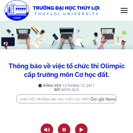
Bỏ
qua
nội
dung
Thông báo về việc tổ chức thi Olimpic
cấp trường môn Cơ học đất.
ĐĂNG VÀO
12 THÁNG 12, 2011
BỞI
DATA OLD
THEO DÕI TRƯỜNG ĐẠI HỌC THỦY LỢI TRÊN