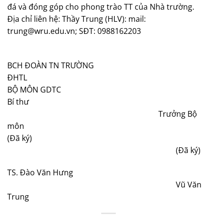
đá và đóng góp cho phong trào TT của Nhà trường.
Địa chỉ liên hệ: Thầy Trung (HLV): mail:
trung@wru.edu.vn
; SĐT: 0988162203
BCH ĐOÀN TN TRƯỜNG
ĐHT
BỘ MÔN GDTC
Bí thư
Trưởng Bộ
môn
(Đã ký)
(Đã ký)
TS. Đào Văn Hưng
Vũ Văn
Tru