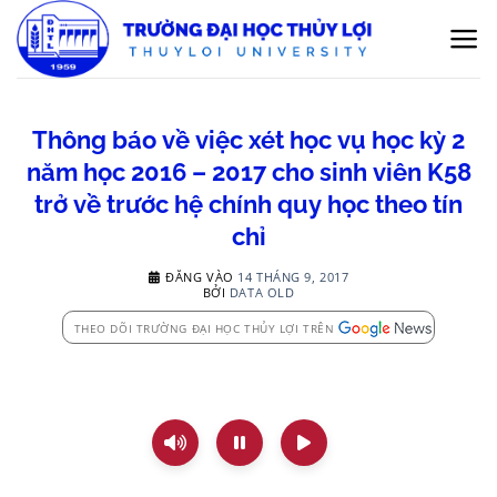
Bỏ
qua
nội
dung
Thông báo về việc xét học vụ học kỳ 2
năm học 2016 – 2017 cho sinh viên K58
trở về trước hệ chính quy học theo tín
chỉ
ĐĂNG VÀO
14 THÁNG 9, 2017
BỞI
DATA OLD
THEO DÕI TRƯỜNG ĐẠI HỌC THỦY LỢI TRÊN