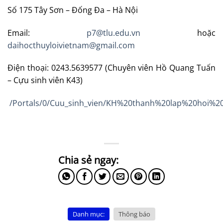
Số 175 Tây Sơn – Đống Đa – Hà Nội
Email:
p7@tlu.edu.vn
hoặc
daihocthuyloivietnam@gmail.com
Điện thoại: 0243.5639577 (Chuyên viên Hồ Quang Tuấn
– Cựu sinh viên K43)
/Portals/0/Cuu_sinh_vien/KH%20thanh%20lap%20hoi%2
Danh mục:
Thông báo