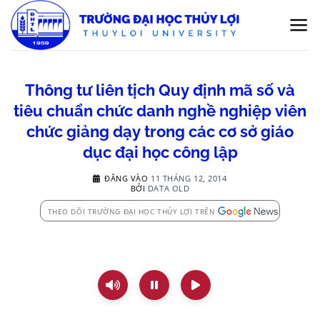
Bỏ
qua
nội
dung
Thông tư liên tịch Quy định mã số và
tiêu chuẩn chức danh nghề nghiệp viên
chức giảng dạy trong các cơ sở giáo
dục đại học công lập
ĐĂNG VÀO
11 THÁNG 12, 2014
BỞI
DATA OLD
THEO DÕI TRƯỜNG ĐẠI HỌC THỦY LỢI TRÊN