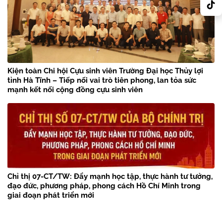
Kiện toàn Chi hội Cựu sinh viên Trường Đại học Thủy lợi
tỉnh Hà Tĩnh – Tiếp nối vai trò tiên phong, lan tỏa sức
mạnh kết nối cộng đồng cựu sinh viên
Chỉ thị 07-CT/TW: Đẩy mạnh học tập, thực hành tư tưởng,
đạo đức, phương pháp, phong cách Hồ Chí Minh trong
giai đoạn phát triển mới