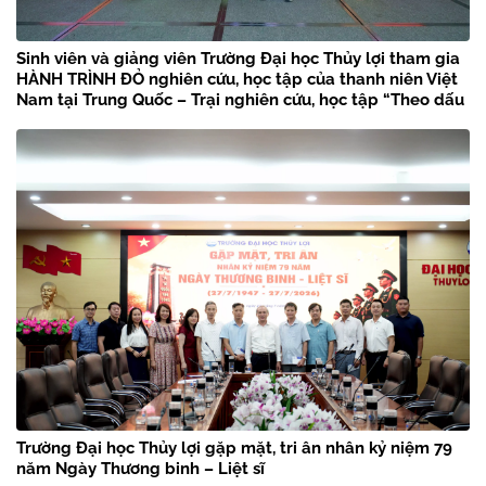
Sinh viên và giảng viên Trường Đại học Thủy lợi tham gia
HÀNH TRÌNH ĐỎ nghiên cứu, học tập của thanh niên Việt
Nam tại Trung Quốc – Trại nghiên cứu, học tập “Theo dấu
chân Bác Hồ” năm 2026
Trường Đại học Thủy lợi gặp mặt, tri ân nhân kỷ niệm 79
năm Ngày Thương binh – Liệt sĩ