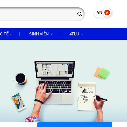
VN
EN
C TẾ
SINH VIÊN
eTLU