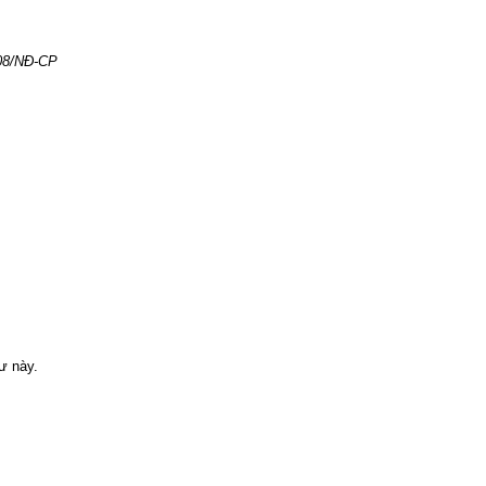
008/NĐ-CP
ư này.