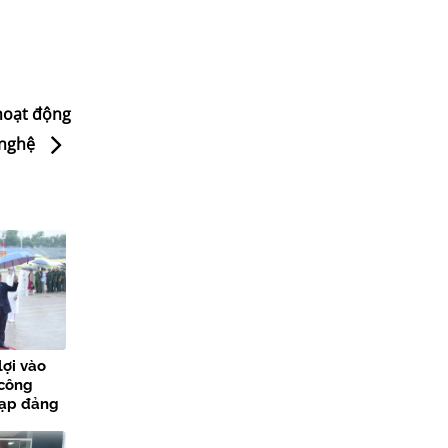
hoạt động
 nghệ
lợi vào
 công
nạp đảng
các sự