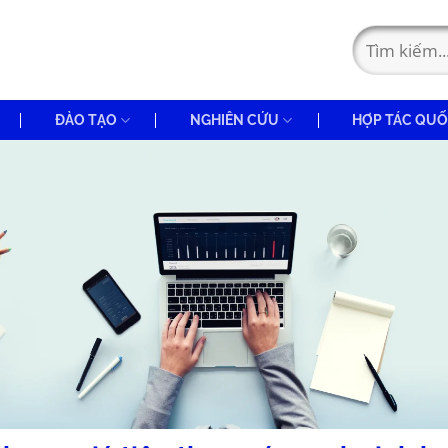
ĐÀO TẠO
NGHIÊN CỨU
HỢP TÁC QUỐ