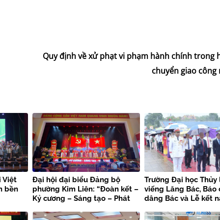
Quy định về xử phạt vi phạm hành chính trong 
chuyển giao công
 Việt
Đại hội đại biểu Đảng bộ
Trường Đại học Thủy 
n bền
phường Kim Liên: “Đoàn kết –
viếng Lăng Bác, Báo
Kỷ cương – Sáng tạo – Phát
dâng Bác và Lễ kết 
triển”
viên mới chào mừng 
kiện trọng đại