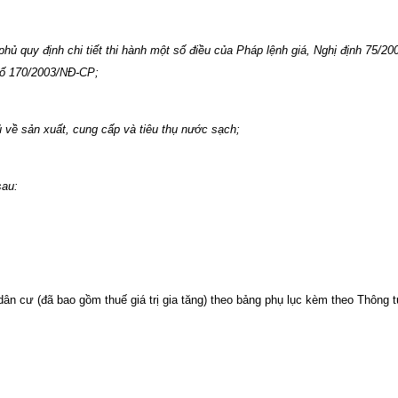
ủ quy định chi tiết thi hành một số điều của Pháp lệnh giá, Nghị định 75/2
 số 170/2003/NĐ-CP;
về sản xuất, cung cấp và tiêu thụ nước sạch;
sau:
n cư (đã bao gồm thuế giá trị gia tăng) theo bảng phụ lục kèm theo Thông t