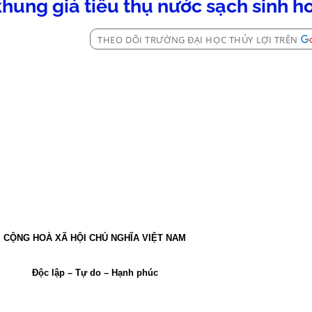
hung giá tiêu thụ nước sạch sinh h
THEO DÕI TRƯỜNG ĐẠI HỌC THỦY LỢI TRÊN
CỘNG HOÀ XÃ HỘI CHỦ NGHĨA VIỆT
NAM
Độc lập – Tự do – Hạnh phúc
__________________________